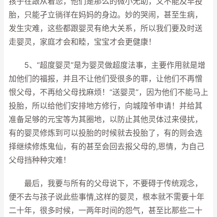
孩子在跟从着您，他们是那么的微小无助，又不能及早投
胎，只能孑立徜徉在妈妈的身边。妙的哭闹，甚至生病，
发生灾难，这些都跟婴灵有绝大关系，所以我们要及时送
走婴灵，家庭才会和睦，宝宝才会更健康！
5、“超度婴灵”是为婴灵做超度法事，主要作用就是增
加他们的福报，并且不让他们受很多的罪，让他们不再憎
恨父母，不再给父母找麻烦！“送婴灵”，因为他们不能马上
投胎，所以给他们安排地方修行，向城隍爷申请！并给其
准备足够的元宝等为其圈地，以防止其他灵体过来侵扰，
有的婴灵修炼到可以投胎的时候就去投胎了，有的则会选
择继续修炼鬼仙，有的甚至会回去报父母的,恩情，为自己
父母挡种种灾难！
最后，我要与所有的父母说下，不要碍于传统观念，
便不去与孩子说此些事情,这样的婴灵，根本就不需要十年
二十年，很多时候，一两年时间的怨气，甚至比那些二十