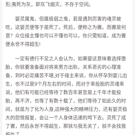
形;夷死为灰，即灰飞烟灭，不存于空间。
婴灵属鬼，但属极弱之鬼，若是遇到厉害的魂灵被
吃，这婴灵便等于是死了。死后，便称之为聻。而聻是何
意？众位缘主懂也可以不懂也可以，你只需知道，成为聻
便永世不得超生!
一定有德行不足之人会认为，如果婴这意味着选择堕
胎，你就要准备面对将来男方出轨，关系恶劣的心理准
备，到时必定痛苦不堪,对于缘主来说，你从怀孕到婴儿出
生，也不过是9个月左右的时间，而对于来投胎的灵魂来
说，他们有可能已经等待了数百年甚至是上千年才能投
胎，再不济，也等了有数十载了，他们等待了如此久的时
间，就是为了化为人身,这种强大的精神压力，还有婴灵极
大的怨恨报复，会让一个人身体迅速的垮下去。灵死了成
了聻，然后永世不得超生，那就与我无关了，就不会找我
报仇了。