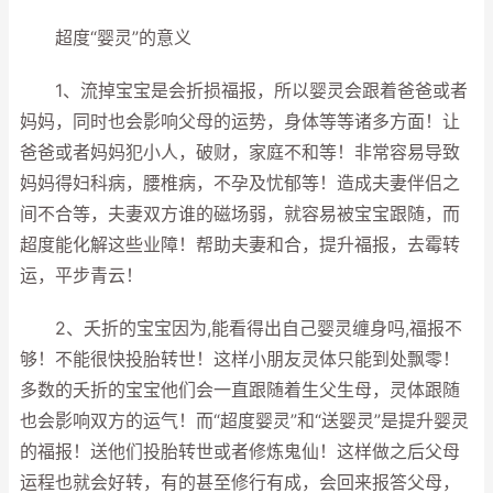
超度“婴灵”的意义
1、流掉宝宝是会折损福报，所以婴灵会跟着爸爸或者
妈妈，同时也会影响父母的运势，身体等等诸多方面！让
爸爸或者妈妈犯小人，破财，家庭不和等！非常容易导致
妈妈得妇科病，腰椎病，不孕及忧郁等！造成夫妻伴侣之
间不合等，夫妻双方谁的磁场弱，就容易被宝宝跟随，而
超度能化解这些业障！帮助夫妻和合，提升福报，去霉转
运，平步青云！
2、夭折的宝宝因为,能看得出自己婴灵缠身吗,福报不
够！不能很快投胎转世！这样小朋友灵体只能到处飘零！
多数的夭折的宝宝他们会一直跟随着生父生母，灵体跟随
也会影响双方的运气！而“超度婴灵”和“送婴灵”是提升婴灵
的福报！送他们投胎转世或者修炼鬼仙！这样做之后父母
运程也就会好转，有的甚至修行有成，会回来报答父母，