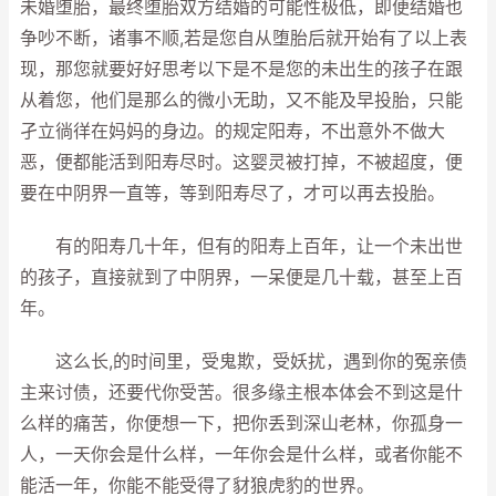
未婚堕胎，最终堕胎双方结婚的可能性极低，即便结婚也
争吵不断，诸事不顺,若是您自从堕胎后就开始有了以上表
现，那您就要好好思考以下是不是您的未出生的孩子在跟
从着您，他们是那么的微小无助，又不能及早投胎，只能
孑立徜徉在妈妈的身边。的规定阳寿，不出意外不做大
恶，便都能活到阳寿尽时。这婴灵被打掉，不被超度，便
要在中阴界一直等，等到阳寿尽了，才可以再去投胎。
有的阳寿几十年，但有的阳寿上百年，让一个未出世
的孩子，直接就到了中阴界，一呆便是几十载，甚至上百
年。
这么长,的时间里，受鬼欺，受妖扰，遇到你的冤亲债
主来讨债，还要代你受苦。很多缘主根本体会不到这是什
么样的痛苦，你便想一下，把你丢到深山老林，你孤身一
人，一天你会是什么样，一年你会是什么样，或者你能不
能活一年，你能不能受得了豺狼虎豹的世界。