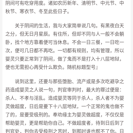
阴间可有吃穿用度。诸如农历新年、清明节、中元节、中
秋节、寒衣节、冬至此些日子。
关于阴间的生活，我与大家简单说几句。有黑夜白天
之分，但无日月星辰。有住所，但却不同与人一般不会躺
卧，找个地方靠着便可当休息。不会一日三餐，一日吃一
次，便可几日都不再吃。一切都有规则，均有管理，所以
婴灵只要正常到了阴间，做了鬼而不是打入十八层地狱，
便也无需担心再受什么欺负。随机标题型号』
说到这里，还要与那些堕胎、流产或是多次吃避孕之
药造成婴灵之人说一句，判官审判时，最大的罪过便是：
杀人、不孝与淫乱。造成婴灵等同于杀人，杀人者不为婴
灵做超度，日后是要下十八层地狱，一个正常的鬼也做不
了的，是要受极刑的。奉劝缘主为婴灵做超度，不仅仅是
帮助婴灵，更是帮助你自己。不做超度者，待到日后到了
判官处，判你去受极刑之苦时，到那时谁也帮不了你。日