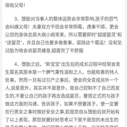
保佑父母！
3、堕胎对当事人的整体运势会非常影响,孩子的怨气
会纠缠父母！夫妻双方不但会非常倒霉，遇事不顺，更会
让您的身体总是大病小病常来，所以需要即时“超度婴灵”和
“送婴灵”，并且自己也要多做善事，驱除这个霉运！没有坠
过胎为啥会说婴灵缠身,超度完了不舒服
4、堕胎之后，“新宝宝”出生后的成长过程中经常会发
生莫名其原本是一个脾气秉性温和之人，也能和善的待人
处事，然而一旦有过引产之事后，便会完全变成另外一个
人,说是意外，其实并不是意外，是自己控制不了自己而发
生的,不要让自己的孩子再去造成婴灵，要很正式的与孩子
做这方面的沟通，告诉孩子，如果不想要孩子，便一定要
在行男女之事时做好安全之事,若是您自从堕胎后就开始有
了以上表现，那您就要好好思考以下是不是您的未出生的