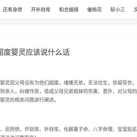
还寿身债
开补财库
和合姻缘
催桃花
斩小三
 超度婴灵应该说什么话
灵因父母没有为他们超度，魂魄无依，无法往生，弥留现世，
到亲人，纠缠作祟，造成父母兄弟姐妹的伤害、意外，对父母的
婴灵的相关问题进行阐述。
还阴债、开财库、补财库、化解童子命、八字命理、宝宝起名