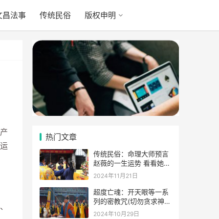
文昌法事
传统民俗
版权申明
产
热门文章
运
传统民俗：命理大师预言
赵薇的一生运势 看看她的
表示
2024年11月21日
超度亡魂：开天眼等一系
列的密教咒(切勿贪求神
、
通)
2024年10月29日