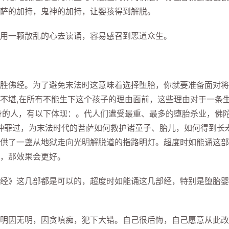
萨的加持，鬼神的加持，让婴孩得到解脱。
一颗散乱的心去读诵，容易感召到恶道众生。
佛经。为了避免末法时这意味着选择堕胎，你就要准备面对将
不堪,在所有不能生下这个孩子的理由面前，这些理由对于一条
身的人，有以下体现：。代人们遭受最重、最多的堕胎杀业，佛
种种罪过，为末法时代的菩萨如何救护诸童子、胎儿，如何得到长
供了一盏从地狱走向光明解脱道的指路明灯。超度时如能诵这部
，那效果会更好。
》这几部都是可以的，超度时如能诵这几部经，特别是堕胎婴
因无明，因贪嗔痴，犯下大错。自己很后悔，自己愿意从此改