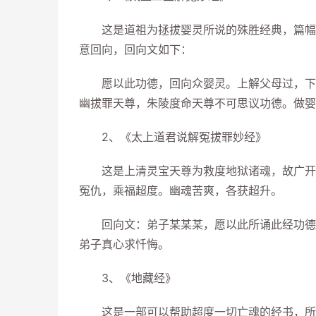
这是道祖为拯拔婴灵所说的殊胜经典，篇幅适
意回向，回向文如下：
愿以此功德，回向众婴灵。上解父母过，下济
幽拔罪天尊，朱陵度命天尊不可思议功德。做婴
2、《太上道君说解冤拔罪妙经》
这是上清灵宝天尊为救度地狱诸魂，故广开法
冤仇，乘福超度。幽魂苦爽，各获超升。
回向文：弟子某某某，愿以此所诵此经功德，
弟子真心求忏悔。
3、《地藏经》
这是一部可以帮助超度一切亡魂的经书，所以