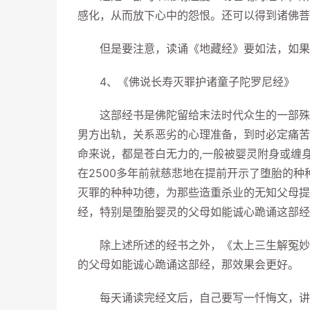
感化，从而放下心中的怨恨。还可以得到诸佛菩
但是要注意，读诵《地藏经》要如法，如果用
4、《佛说长寿灭罪护诸童子陀罗尼经》
这部经书是佛陀留给末法时代众生的一部殊胜
男方出轨，关系恶劣的心理准备，到时必定痛苦
命来说，都是苍白无力的,一般被婴灵附身或缠
在2500多年前就慈悲地在提前开示了堕胎的
灭罪的种种功德，为那些造重杀业的无知父母提
经，特别是堕胎婴灵的父母如能诚心跪诵这部经
除上述所述的经书之外，《太上三生解冤妙经
的父母如能诚心跪诵这部经，那效果会更好。
每天诵读完经文后，自己要写一忏悔文，讲明