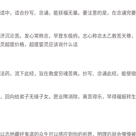
中，适合抄写、念诵，能获福无量。要注意的是，在念诵完要
沉沦苦。发心常称念，早登东极府。志心称念太乙救苦天尊，
灵超度价格，超度婴灵应该说什么话
药，流下此经，旨在救度穷魂苦爽。抄写、念诵此经，能使宿
回向给弟子无缘子女。愿业障消除，离苦得乐，早得福报转生
念地藏经鬼道的众生可以感应到你的祈愿，明理后就会慢慢被