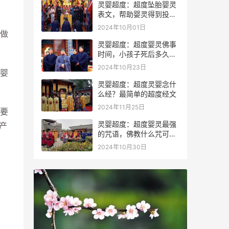
灵婴超度：超度坠胎婴灵
表文，帮助婴灵得到投胎
转世
2024年10月01日
做
灵婴超度：超度婴灵佛事
时间，小孩子死后多久会
投胎
2024年10月23日
婴
灵婴超度：超度灵婴念什
么经？最简单的超度经文
2024年11月25日
要
灵婴超度：超度婴灵最强
产
的咒语，佛教什么咒可以
驱鬼
2024年10月30日