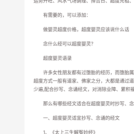
运势升旺、风水气场调理、择吉日、超度先祖、
有需要的，可以添加：
做婴灵超度价格，超度婴灵应该说什么话
念什么经可以超度婴灵？
超度婴灵语录
许多女性朋友都有过堕胎的经历，而堕胎属于
超度方式一般有道家、佛家之分，大都是通过道
少遍,配合抄写、念诵经文，对消除业障、累积
那么有哪些经文适合在超度婴灵时抄写、念
一、超度婴灵适宜抄写、念诵的经文
1、《太上三生解冤妙经》