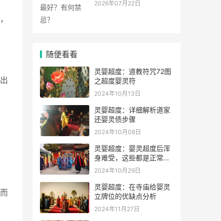
2026年07月22日
，
随便看看
灵婴超度：道教符咒72图
出
之超度婴灵符
2024年10月13日
灵婴超度：详细解析道家
还婴灵债步骤
2024年10月08日
灵婴超度：婴灵超度后浑
身难受，这些都是正常的
表现，代表孩子得到解脱
2024年10月29日
灵婴超度：在寺庙给婴灵
而
立牌位的优缺点分析
2024年11月27日