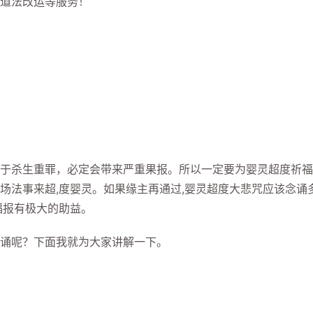
道法改运等服务！
杀生重罪，必定会带来严重果报。所以一定要为婴灵超度祈福
场法事来超,度婴灵。如果缘主再通过,婴灵超度大悲咒应该念诵
福报有极大的助益。
诵呢？下面我就为大家讲解一下。