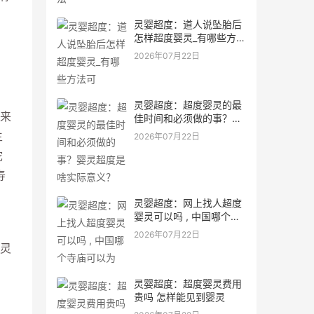
灵婴超度：道人说坠胎后
怎样超度婴灵_有哪些方法
可
2026年07月22日
灵婴超度：超度婴灵的最
来
佳时间和必须做的事？婴
灵超度是啥实际意义？
生
2026年07月22日
陀
寿
灵婴超度：网上找人超度
婴灵可以吗 , 中国哪个寺
庙可以为
2026年07月22日
灵
灵婴超度：超度婴灵费用
贵吗 怎样能见到婴灵