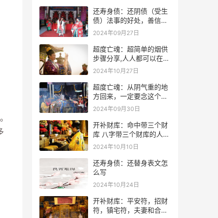
还寿身债：还阴债（受生
债）法事的好处，善信必
看！
2024年09月27日
超度亡魂：超简单的烟供
步骤分享,人人都可以在家
做烟供
2024年10月27日
超度亡魂：从阴气重的地
方回来，一定要念这个
咒！
2024年09月30日
。
开补财库：命中带三个财
多
库 八字带三个财库的人是
不是很有钱？
2024年10月10日
还寿身债：还替身表文怎
么写
2024年10月24日
开补财库：平安符，招财
符，镇宅符，夫妻和合符.