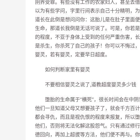
阴界受罪。有些没有工作的农家妇人，甚至去借
以为有些学问，字里行间表示自己十分精明，为
道长在此倒是想问问你：这胎儿是在肚子里面便
生命，那道长我倒是无话可说了。可是，你若是
的程度，不亚于身体上受到的任何严重伤害，长
是杀生，你杀死了自己的孩子！你可以不悔过，
婴灵，若有婴灵，定要早日超度。
如何判断家里有婴灵
不要相信婴灵之说了,道教超度婴灵多少钱
堕胎的生命属于“横死”，很长时间会在中阴
他们一旦知道父母又想要孩子了，就会千方百计
都会寻仇，而且是视仇恨的程度来报复，所以堕
他们，否则将无法化解这股怨气。只有通过修行
德回向，再加上超拔等方法，他们便不再与。你