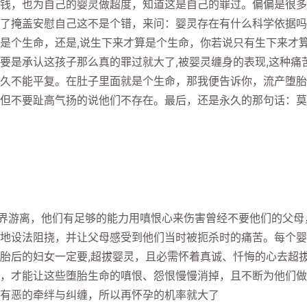
钱，也为自己的婴灵做超度，知道这是自己的罪过。偏偏是很多
了掩盖安慰自己这不是个错，来问：婴灵存在有什么科学依据吗
是个生命，还是,说生下来才算是个生命，你若说只有生下来才
要是承认这孩子那么真的罪过就大了,被婴灵缠身的表现,这种痛
久不能平复。在肚子里面就是个生命，那我便告诉你，流产堕胎
但不要趾高气扬的说他们不存在。最后，还是永久的那句话：莫
界游离，他们有足够的能力用嗔恨心来伤害曾经不要他们的父母
地设法阻挠，并让父母感受到他们当时被扼杀时的痛苦。每个婴
胎后的妇女一定要,超拔婴灵，且必需怀着真诚、忏悔的心去超
，才能让这些堕胎生命的嗔恨、怨恨慢慢消掉，且不断为他们做
有恶的牵绊与纠缠，所以再怀孕的机率就大了