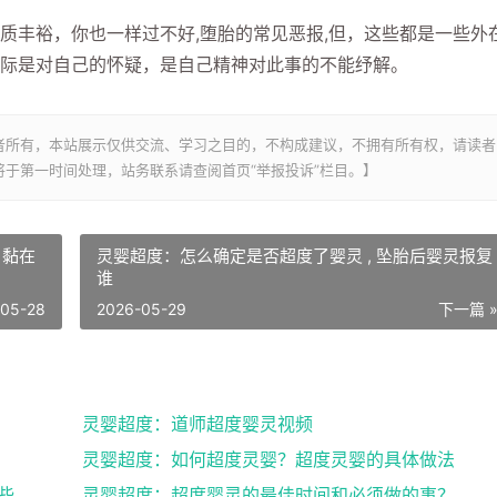
丰裕，你也一样过不好,堕胎的常见恶报,但，这些都是一些外
际是对自己的怀疑，是自己精神对此事的不能纾解。
者所有，本站展示仅供交流、学习之目的，不构成建议，不拥有所有权，请读者
于第一时间处理，站务联系请查阅首页“举报投诉”栏目。】
 黏在
灵婴超度：怎么确定是否超度了婴灵 , 坠胎后婴灵报复
谁
-05-28
2026-05-29
下一篇 
灵婴超度：道师超度婴灵视频
灵婴超度：如何超度灵婴？超度灵婴的具体做法
灵婴超度：道人说坠胎后怎样超度婴灵_有哪些方法可
灵婴超度：超度婴灵的最佳时间和必须做的事？婴灵超度...