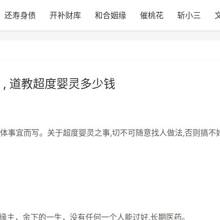
还寿身债
开补财库
和合姻缘
催桃花
斩小三
, 道教超度婴灵多少钱
事宜而写。关于超度婴灵之事,切不可随意找人做法,否则搞不
缘主，余下的一生，没有任何一个人能过好,长期医药。