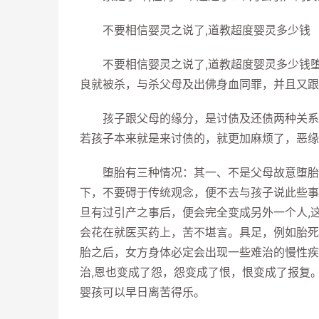
不要相信婴灵之说了,道教超度婴灵多少钱
不要相信婴灵之说了,道教超度婴灵多少钱堕
良就被杀，与杀父母及出佛身血同罪，并且又跟
孩子跟父母的缘分，是讨债及还债两种关系。
若孩子本来就是来讨债的，就更加麻烦了，恶缘
堕胎有三种情况：其一、不是父母故意堕胎，
下，不要碍于传统观念，便不去与孩子说此些事
旦有过引产之事后，便会完全变成另外一个人,
会花在就医买药上，苦不堪言。具足，例如胎死
胎之后，女方身体必定会出现一些难治的慢性疾
治,恩也变成了怨，怨变成了恨，恨变成了报复
婴孩可以早日离苦得乐。