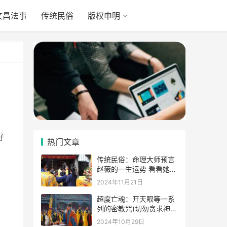
文昌法事
传统民俗
版权申明
好
热门文章
传统民俗：命理大师预言
赵薇的一生运势 看看她的
表示
2024年11月21日
超度亡魂：开天眼等一系
列的密教咒(切勿贪求神
通)
2024年10月29日