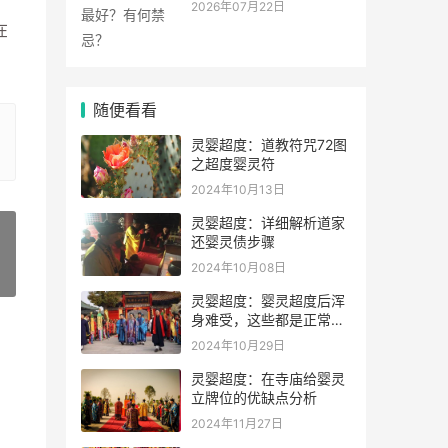
2026年07月22日
在
随便看看
灵婴超度：道教符咒72图
之超度婴灵符
2024年10月13日
灵婴超度：详细解析道家
还婴灵债步骤
2024年10月08日
»
灵婴超度：婴灵超度后浑
身难受，这些都是正常的
表现，代表孩子得到解脱
2024年10月29日
灵婴超度：在寺庙给婴灵
立牌位的优缺点分析
2024年11月27日