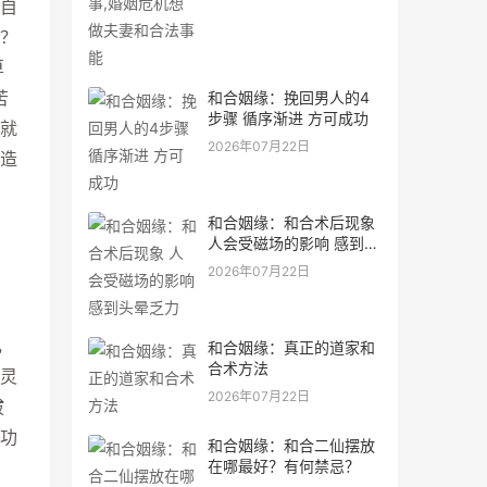
自
？
算
苦
和合姻缘：挽回男人的4
步骤 循序渐进 方可成功
就
2026年07月22日
造
和合姻缘：和合术后现象
人会受磁场的影响 感到头
晕乏力
2026年07月22日
，
和合姻缘：真正的道家和
合术方法
灵
2026年07月22日
拔
功
和合姻缘：和合二仙摆放
在哪最好？有何禁忌？