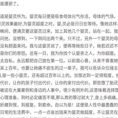
是遭邪了。
是婴灵所为。婴灵每日便是吸食母体元气存活，母体的气场，
婴灵效果最好,为婴灵超度之时，婴,灵必是日日在等待。像她这样
晚间，便通灵要这婴灵过来，加上其他几个婴灵，站在一起，我
问他，没想到，一下倒问出两个来。只不过，另外一个婴灵的母
没有颜面来问。我与这婴灵说了，便再等她些日子，她若迟迟不
是你们的恩怨。总有一日，我为你找个认婴亲之人，为你超度。
太自私，永远都把自己放在第一位。以前我心善，从来不曾害她
呆上百年，也要让她痛不欲生的过一辈子。我可以告诉众位缘主
吗,是一些小婴灵，还有超过百年以上的。当恨达到一定得程度，
代价，让你的孩子付出代价，让你的家付出代价。那些堕了胎还
被这在大量案例和身边的人事中，很少有例外的,这意味着选择
心理准备，到时必定痛苦不堪,那么真的罪过就大了,身上多病痛
折磨到恨，到报复，到索命。自以为是！这便是人性中最愚蠢的
日常的生活费中，一点一点省出钱来为婴灵做超度，不让婴灵在