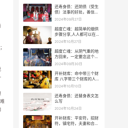
还寿身债：还阴债（受生
债）法事的好处，善信必
看！
2024年09月27日
善
超度亡魂：超简单的烟供
步骤分享,人人都可以在家
做烟供
2024年10月27日
；
超度亡魂：从阴气重的地
方回来，一定要念这个
咒！
2024年09月30日
说
开补财库：命中带三个财
一
库 八字带三个财库的人是
不是很有钱？
，
2024年10月10日
堕
还寿身债：还替身表文怎
难
么写
2024年10月24日
向
开补财库：平安符，招财
符，镇宅符，夫妻和合符.