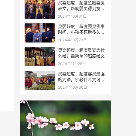
灵婴超度：超度坠胎婴灵
表文，帮助婴灵得到投胎
转世
2024年10月01日
灵婴超度：超度婴灵佛事
时间，小孩子死后多久会
投胎
2024年10月23日
灵婴超度：超度灵婴念什
么经？最简单的超度经文
2024年11月25日
灵婴超度：超度婴灵最强
的咒语，佛教什么咒可以
驱鬼
2024年10月30日