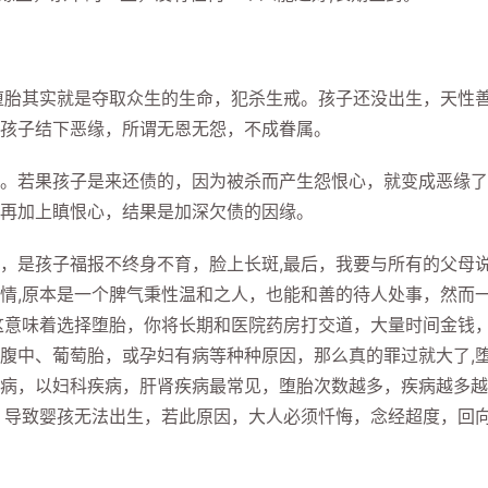
胎其实就是夺取众生的生命，犯杀生戒。孩子还没出生，天性
孩子结下恶缘，所谓无恩无怨，不成眷属。
若果孩子是来还债的，因为被杀而产生怨恨心，就变成恶缘了
再加上瞋恨心，结果是加深欠债的因缘。
是孩子福报不终身不育，脸上长斑,最后，我要与所有的父母
情,原本是一个脾气秉性温和之人，也能和善的待人处事，然而
这意味着选择堕胎，你将长期和医院药房打交道，大量时间金钱
腹中、葡萄胎，或孕妇有病等种种原因，那么真的罪过就大了,
病，以妇科疾病，肝肾疾病最常见，堕胎次数越多，疾病越多越
。导致婴孩无法出生，若此原因，大人必须忏悔，念经超度，回