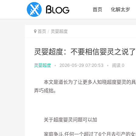
首页
化解太岁
首页
灵婴超度
灵婴超度：不要相信婴灵之说了 
灵婴超度
•
2026-05-29 07:20:53
•
阅读
0
本文是道长为了让更多人知晓超度婴灵的具体
弄巧成拙。
关于超度婴灵问题可以加
家庭争斗,任何一个超过了6个月去引产的女