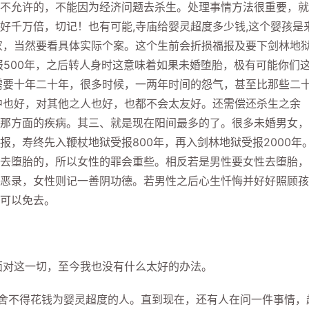
允许的，不能因为经济问题去杀生。处理事情方法很重要，就
好千万倍，切记！也有可能,寺庙给婴灵超度多少钱,这个婴孩是
家，当然要看具体实际个案。这个生前会折损福报及要下剑林地
报500年，之后转人身时这意味着如果未婚堕胎，极有可能你们
需要十年二十年，很多时候，一两年时间的怨气，甚至比那些二
中也好，对其他之人也好，也都不会太友好。还需偿还杀生之余
那方面的疾病。其三、就是现在阳间最多的了。很多未婚男女，
，寿终先入鞭杖地狱受报800年，再入剑林地狱受报2000年
去堕胎的，所以女性的罪会重些。相反若是男性要女性去堕胎，
恶录，女性则记一善阴功德。若男性之后心生忏悔并好好照顾孩
可以免去。
对这一切，至今我也没有什么太好的办法。
舍不得花钱为婴灵超度的人。直到现在，还有人在问一件事情，