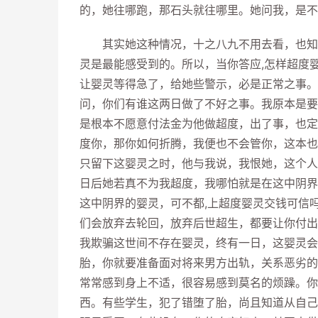
的，她往哪跑，那石头就往哪里。她问我，是不
其实她这种情况，十之八九不用去看，也知道
灵是最能感受到的。所以，当你答应,怎样超度
让婴灵等得急了，给她些警示，必是正常之事。
问，你们有谁这两日做了不好之事。我原本是要
是根本不愿意付法金为他做超度，出了事，也定
度你，那你如何折腾，我便也不会管你，这本也
只留下这婴灵之时，他与我说，我恨她，这个人
日后她若真不为我超度，我哪怕就是在这中阴界
这中阴界的婴灵，可不都,上超度婴灵交钱可信
们会放弃去轮回，放弃后世超生，都要让你付出
我欺骗这世间不存在婴灵，终有一日，这婴灵会
胎，你就要准备面对将来男方出轨，关系恶劣的
常常感到身上不适，很容易感到莫名的烦躁。你
西。有些学生，犯了错堕了胎，尚且知道从自己