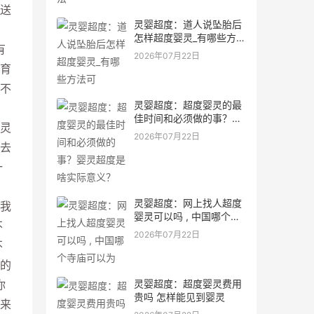
送
灵婴超度：道人说坠胎后
怎样超度婴灵_有哪些方法
有
可
2026年07月22日
育
不
灵婴超度：超度婴灵的最
佳时间和必须做的事？婴
灵
灵超度是啥实际意义？
2026年07月22日
去
一
灵婴超度：网上找人超度
我
婴灵可以吗 , 中国哪个寺
不
庙可以为
2026年07月22日
不
的
灵婴超度：超度婴灵费用
你
贵吗 怎样能见到婴灵
来