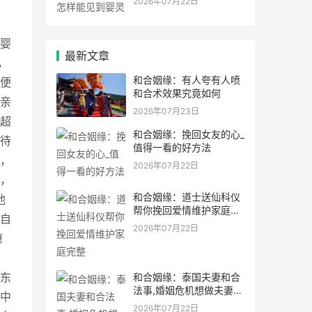
2026年07月22日
婴
最新文章
，
和合姻缘：有人夸有人喷
便
和合术效果究竟如何
亲
2026年07月23日
超
和合姻缘：挽回女友的心_
待
值得一看的好方法
，
2026年07月22日
，
和合姻缘：道士送仙科仪
他
帮你挽回爱情维护家庭完
自
整
2026年07月22日
堕
，
东
和合姻缘：泰国夫妻和合
法事,婚姻危机想做夫妻和
中
合法事能
2026年07月22日