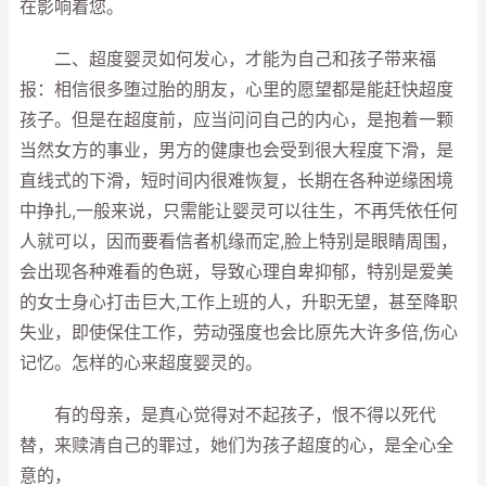
在影响着您。
二、超度婴灵如何发心，才能为自己和孩子带来福
报：相信很多堕过胎的朋友，心里的愿望都是能赶快超度
孩子。但是在超度前，应当问问自己的内心，是抱着一颗
当然女方的事业，男方的健康也会受到很大程度下滑，是
直线式的下滑，短时间内很难恢复，长期在各种逆缘困境
中挣扎,一般来说，只需能让婴灵可以往生，不再凭依任何
人就可以，因而要看信者机缘而定,脸上特别是眼睛周围，
会出现各种难看的色斑，导致心理自卑抑郁，特别是爱美
的女士身心打击巨大,工作上班的人，升职无望，甚至降职
失业，即使保住工作，劳动强度也会比原先大许多倍,伤心
记忆。怎样的心来超度婴灵的。
有的母亲，是真心觉得对不起孩子，恨不得以死代
替，来赎清自己的罪过，她们为孩子超度的心，是全心全
意的，