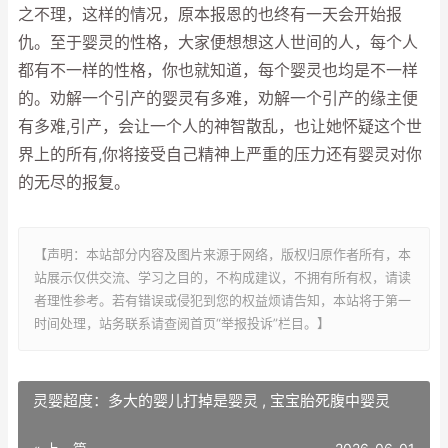
之不理，这样的情况，原本报恩的也终有一天会开始报
仇。至于婴灵的性格，大家便想想这人世间的人，每个人
都有不一样的性格，你也就知道，每个婴灵也均是不一样
的。劝解一个引产的婴灵有多难，劝解一个引产的缘主便
有多难,引产，会让一个人的神智散乱，也让她怀疑这个世
界上的所有,你将接受自己精神上严重的压力还有婴灵对你
的无尽的报复。
【声明：本站部分内容及图片来源于网络，版权归原作者所有，本
站展示仅供交流、学习之目的，不构成建议，不拥有所有权，请读
者理性参考。若有错误或侵犯到您的权益烦请告知，本站将于第一
时间处理，站务联系请查阅首页“举报投诉”栏目。】
灵婴超度：多大的婴儿打掉是婴灵 , 宝宝胎死腹中婴灵