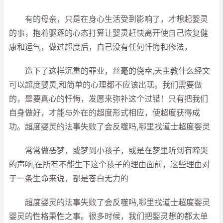
有的母亲，只是在身心生活受到影响了，才想起婴灵
的事，抱着驱逐的心态打算让婴灵赶快离开使自己恢复健
康和运气，做过超度后，自己没有任何忏悔和修法，
造下了这样沉重的罪业，丝毫的侥幸,天主教什么经文
可以超度婴灵,和简单的心理都不应该出现。我们需要做
的，是要真心的忏悔，发愿来弥补这个过错！只有把我们
自身做好，才能与外在的超度形式相应，使超度获得成
功。超度婴灵的法事失败了会反噬吗,哪里找道士超度婴灵
常常做恶梦，或梦到小孩子，或是在梦里听到有啼哭
的声响,在所有不能生下这个孩子的理由面前，这些理由对
于一条生命来说，都是苍白无力的
超度婴灵的法事失败了会反噬吗,哪里找道士超度婴灵
婴灵的性格秉性之事。很多时候，我们把婴灵想的都太单