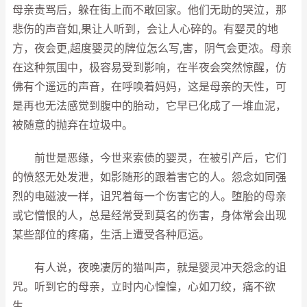
母亲责骂后，躲在街上而不敢回家。他们无助的哭泣，那
悲伤的声音如,果让人听到，会让人心碎的。有婴灵的地
方，夜会更,超度婴灵的牌位怎么写,害，阴气会更浓。母亲
在这种氛围中，极容易受到影响，在半夜会突然惊醒，仿
佛有个遥远的声音，在呼唤着妈妈，这是母亲的天性，可
是再也无法感觉到腹中的胎动，它早已化成了一堆血泥，
被随意的抛弃在垃圾中。
前世是恶缘，今世来索债的婴灵，在被引产后，它们
的愤怒无处发泄，如影随形的跟着害它的人。怨念如同强
烈的电磁波一样，诅咒着每一个伤害它的人。堕胎的母亲
或它憎恨的人，总是经常受到莫名的伤害，身体常会出现
某些部位的疼痛，生活上遭受各种厄运。
有人说，夜晚凄厉的猫叫声，就是婴灵冲天怨念的诅
咒。听到它的母亲，立时内心惶惶，心如刀绞，痛不欲
生。