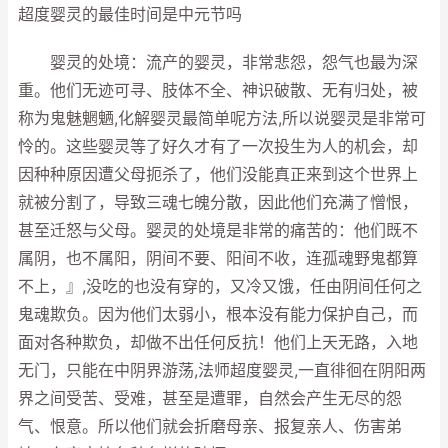
超度婴灵的最佳时间是中元节吗
婴灵的处境：流产的婴灵，非常悲怨，怨气也最为深
重。他们无迹可寻、肢体不全、神识破散、无有归处，被
称为鬼魅魍魉,化解婴灵最简单呢方法,所以说婴灵是非常可
怜的。这些婴灵等了好久才有了一次投生为人的机会，却
因种种原因遭父母扼杀了，他们没能真正来到这个世界上
就被分割了，导致三魂七魄分散，因此他们充满了憎恨，
甚至迁怒与父母。婴灵的处境是非常的痛苦的：他们既不
属阴，也不属阳，阴间不要、阳间不收，连孤魂野鬼都算
不上，』,没吃的也没有穿的，又冷又饿，任由阴间任何之
鬼魂欺负。因为他们太弱小，根本没有能力保护自己，而
面对各种欺负，却做不出任何反抗！他们上天无路，入地
无门，只能在中阴界游荡,法师超度婴灵,一直徘徊在阴阳两
界之间受苦、受难，甚至是遭罪，自然会产生无尽的怨
气、恨意。所以他们就会折磨母亲、报复亲人、伤害弟