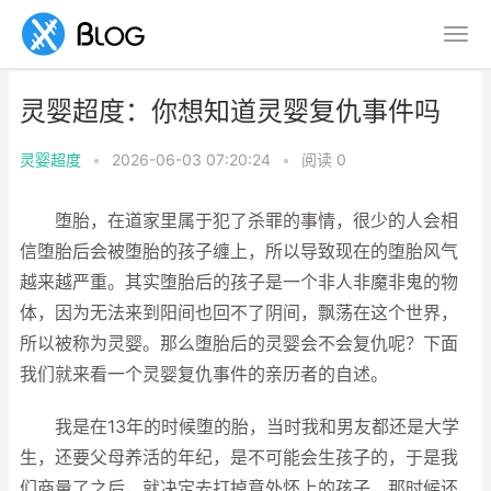
灵婴超度：你想知道灵婴复仇事件吗
灵婴超度
•
2026-06-03 07:20:24
•
阅读
0
堕胎，在道家里属于犯了杀罪的事情，很少的人会相
信堕胎后会被堕胎的孩子缠上，所以导致现在的堕胎风气
越来越严重。其实堕胎后的孩子是一个非人非魔非鬼的物
体，因为无法来到阳间也回不了阴间，飘荡在这个世界，
所以被称为灵婴。那么堕胎后的灵婴会不会复仇呢？下面
我们就来看一个灵婴复仇事件的亲历者的自述。
我是在13年的时候堕的胎，当时我和男友都还是大学
生，还要父母养活的年纪，是不可能会生孩子的，于是我
们商量了之后，就决定去打掉意外怀上的孩子，那时候还