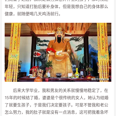
年轻，只知道打胎后要补身体，但是我想自己的身体那么
健康，就随便喝几天鸡汤就行。
后来大学毕业，我和男友的关系就慢慢地稳定了，在
15年的时候结了婚，婆婆是个很传统的女人，她认为结婚
了就要生孩子，于是我们决定要孩子。可是不管我和老公
怎么努力，我的肚子就是没有一点消息，这可把我着急坏