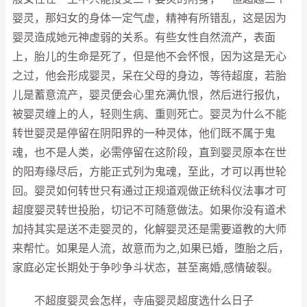
婴灵，那妇女的身体一定气虚，精神有所错乱，这是因为
婴灵造成她元神虚弱的关系。有些女性自然流产，表面
上，胎儿的生命是死了，但是他不会怀恨，因为这是无心
之过，他会形成婴灵，呆在父母的身边，等待超度，若胎
儿是蓄意流产，婴灵便会心里充满仇恨，然后进行报仇，
被婴灵缠上的人，轻则生病、重则死亡。婴灵为什么不能
转世婴灵是停留在阴阳界的一种灵体，他们既不属于鬼
魂，也不是人类，必需停留在这阶段，直到婴灵原本在世
的阳寿缘尽后，方能正式列为鬼魂，至此，才可以再世轮
回。婴灵如何转世只有通过正规道观做正统科仪法事才可
超度婴灵转世投胎，切记不可随意做法。如果你没有道术
加持其实是送不走婴灵的，化解婴灵还是需要道教的大师
来帮忙。如果是人流，故意而为之,如果已婚，堕胎之后，
家庭必定长期处于争吵争斗状态，甚至离婚,感情破裂。
不超度婴灵会怎样，寺庙婴灵超度选什么日子