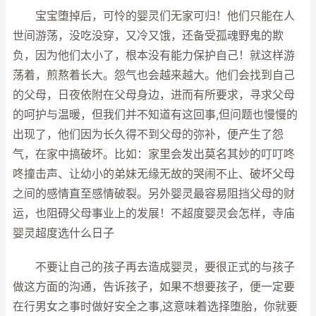
宝宝堕掉后，可怜的婴灵们无家可归！他们只能在人
世间游荡，没吃没穿，又冷又饿，还备受孤魂野鬼的欺
负，因为他们太小了，根本没有能力保护自己！就这样游
荡着，煎熬着长大。怨气也会越来越大。他们会找到自己
的父母，日夜依附在父母身边，进而有所要求，寻求父母
的呵护与温暖，但我们并不知道有这回事,但问题也慢慢的
出现了，他们因为长久得不到父母的弥补，便产生了怨
气，在家中搞破坏。比如：家里会发出莫名其妙的叮叮咚
咚撞击声、让幼小的弟妹无缘无故的哭闹不止、破坏父母
之间的感情直至感情破裂。另外婴灵最容易阻挡父母的财
运，也阻碍父母事业上的发展！不超度婴灵会怎样，寺庙
婴灵超度选什么日子
不要让自己的孩子再去造成婴灵，要很正式的与孩子
做这方面的沟通，告诉孩子，如果不想要孩子，便一定要
在行男女之事时做好安全之事,这意味着选择堕胎，你就要