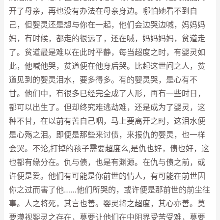
开了母亲，再也没有办法在母亲身边。哪怕她看不到自
己，但婴灵还是想与你在一起，他们会边哭边喊，妈妈妈
妈，有时候，都走的很远了，还在喊，妈妈妈妈，贫道走
了。贫道最是难以在此时平静，每当超度之时，有婴灵如
此，他喊他哭，贫道便在他身后哭。比起这世间之人，贫
道见到的婴灵泪水，要多得多。有的婴灵哭，是心有不
甘。他们中，有很多已经完全成了人形，再有一些时日，
都可以出生了。但却终究难逃劫难，还是成为了婴灵，这
种不甘，在以前有苦自己咽，马上要离开之时，这泪水便
是心殇之泪。即便是那些来讨债，来报仇的婴灵，也一样
会哭。不论,打掉的孩子需要超度么,是仇也好，债也好，这
也都有缘分在。仇与债，也是有渊源。在仇与债之前，或
许便是爱。他们有可能是你前世的情人，有可能在前世因
你之过而害了他……他们所哭的，或许便是那前世的前尘往
事。人之将死，其言也善。婴灵将之超度，其心亦善。莫
要漠视婴灵之存在，莫要让他们在中阴界受苦受难，莫要