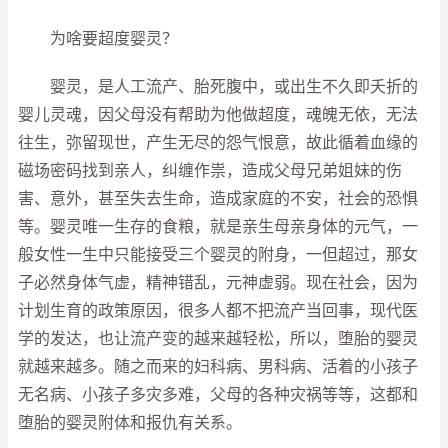
为啥要超度婴灵？
婴灵，是人工流产、胎死腹中，或出生不久即夭折的
婴儿灵魂，因父母没有帮助为他做超度，魂魄无依，无法
往生，弥留现世，产生无尽的怨气恨意，故此循着血缘的
磁场密码找到亲人，纠缠作祟，造成父母兄弟姐妹的伤
害、意外，甚至失去生命，造成家庭的不安，社会的恐惧
等。婴灵唯一生存的食粮，就是亲生母亲身体的元气，一
般女性一生中只能接受三个婴灵的附身，一但超过，那女
子必然身体气虚，精神错乱，元神虚弱。现在社会，因为
计划生育的政策原因，很多人都不把流产当回事，现代医
学的发达，也让流产变的越来越轻松，所以，堕胎的婴灵
就越来越多。随之而来的妇科病、男科病、活着的小孩子
无名病、小孩子多灾多难，父母的各种灾祸等等，这都和
堕胎的婴灵附体和报仇有关系。