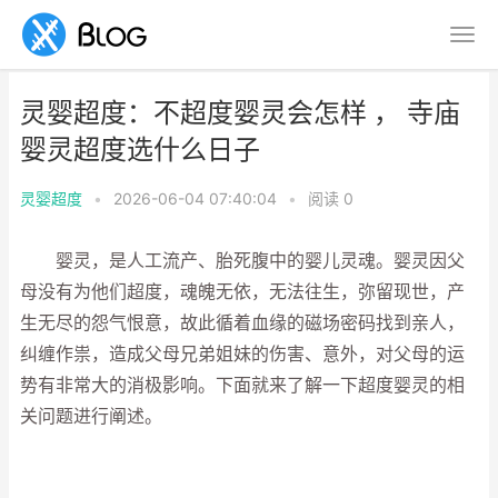
灵婴超度：不超度婴灵会怎样 ， 寺庙
婴灵超度选什么日子
灵婴超度
•
2026-06-04 07:40:04
•
阅读
0
婴灵，是人工流产、胎死腹中的婴儿灵魂。婴灵因父
母没有为他们超度，魂魄无依，无法往生，弥留现世，产
生无尽的怨气恨意，故此循着血缘的磁场密码找到亲人，
纠缠作祟，造成父母兄弟姐妹的伤害、意外，对父母的运
势有非常大的消极影响。下面就来了解一下超度婴灵的相
关问题进行阐述。