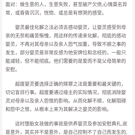
面对：做生意的人，生意失败，甚至破产欠债,心情莫名异
常，或昏昏沉沉，恍惚、或总是有想哭的感受。
婴灵最佳化解之法必须去感动婴灵，让婴灵感受到母
亲的无奈和痛苦惭愧，用这样的传递来化解，彻底的感动
婴灵，不再对其母亲以及亲人怨气加重，导致不顺之事的
发生，部分婴灵是非常反感为他安牌位和念经的，一般只
能减轻，但不能彻底。他们需要的是爱而不是父母简单的
安慰。
超度婴灵要选择正确的赎罪之法是重要和最关键的，
切记盲目行事。超度要通过缘主的实际情况，彻底消除婴
灵对母亲以及亲人怨恨的影响。从而化解不顺，化解阻碍
和怨中之恨，从根本上来为其解决之婴灵的影响。
这时堕胎女孩做的事就是供养婴灵及参加安慰典礼,说
是意外，其实并不是意外，是自己控制不了自己而发生的,