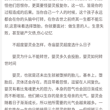
怪他们怨恨你，更莫要怪婴灵报复你，这一切，皆是你的
过程造成的后果。当你自己一个人的时候，这个孩子永远
都会在你的头脑中打转，在你去世之前终其一生都不能忘
却,这意味着选择堕胎，你就要面对：做生意的人，生意失
败，甚至破产欠债,伤心记忆
不超度婴灵会怎样，寺庙婴灵超度选什么日子
婴灵为什么不能转世，婴灵多久会投胎，婴灵如何转
世时间
婴灵，也就是还未出生就被堕掉的胎儿，基本上，堕
胎后，灵体还会存在，而且带着怨恨，逗留在人间复仇。
婴灵有着比鬼魂更大的怨力，本身的怨气也会因日渐成长
而不断增加，他们赖以生存的是亲生母亲的元气，婴灵会
随着日子渐渐成长，所以他所需要的元气会越来越多。一
般女性在一生中只能接受三个婴灵的附身，一但超越三个