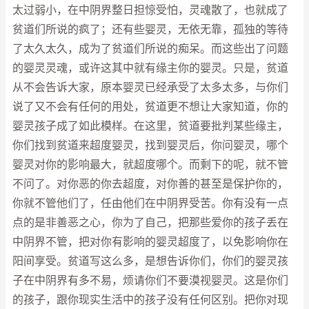
太过弱小，在中阴界整日担惊受怕，灵魂散了，也就成了
贫道们所说的疯了；还有些婴灵，无依无靠，孤独的等待
了太久太久，成为了贫道们所说的痴呆。而这些出了问题
的婴灵灵魂，或许这其中就有缘主你的婴灵。只是，贫道
从不会告诉大家，原本婴灵已经承受了太多太多，与你们
说了又不会有任何的用处，贫道更不想让大家知道，你的
婴灵孩子成了如此模样。在这里，贫道要批判某些缘主，
你们找到贫道来超度婴灵，找到婴灵后，你问婴灵，哪个
婴灵对你的影响最大，就超度哪个。而剩下的呢，就不管
不问了。对你恶的你去超度，对你善的甚至是保护你的，
你就不管他们了，任由他们在中阴界受苦。你有没有一点
点的是非善恶之心，你为了自己，把那些爱你的孩子丢在
中阴界不管，把对你有影响的婴灵超度了，以免影响你在
阳间享受。贫道写这么多，是想告诉你们，你们的婴灵孩
子在中阴界有多不易，烦请你们不要漠视婴灵。这是你们
的孩子，跟你现实生活中的孩子没有任何区别。把你对现