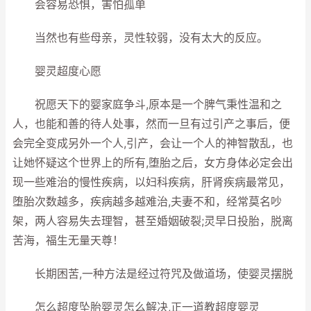
会容易恐惧，害怕孤单
当然也有些母亲，灵性较弱，没有太大的反应。
婴灵超度心愿
祝愿天下的婴家庭争斗,原本是一个脾气秉性温和之
人，也能和善的待人处事，然而一旦有过引产之事后，便
会完全变成另外一个人,引产，会让一个人的神智散乱，也
让她怀疑这个世界上的所有,堕胎之后，女方身体必定会出
现一些难治的慢性疾病，以妇科疾病，肝肾疾病最常见，
堕胎次数越多，疾病越多越难治,夫妻不和，经常莫名吵
架，两人容易失去理智，甚至婚姻破裂;灵早日投胎，脱离
苦海，福生无量天尊！
长期困苦,一种方法是经过符咒及做道场，使婴灵摆脱
怎么超度坠胎婴灵怎么解决,正一道教超度婴灵