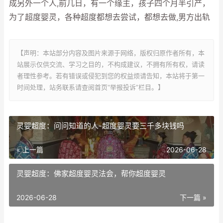
成另外一个人,前几日，有一个缘主，孩子四个月半引产，
为了超度婴灵，各种超度都想去尝试，都想去做,男方出轨
【声明：本站部分内容及图片来源于网络，版权归原作者所有，本
站展示仅供交流、学习之目的，不构成建议，不拥有所有权，请读
者理性参考。若有错误或侵犯到您的权益烦请告知，本站将于第一
时间处理，站务联系请查阅首页“举报投诉”栏目。】
灵婴超度：问问知道的人-超度婴灵要三千多块钱吗
« 上一篇
2026-06-28
灵婴超度：佛家超度婴灵法会，帮你超度婴灵
2026-06-28
下一篇 »