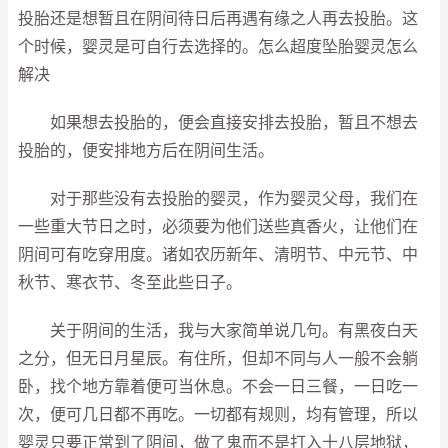
投胎还是想暂且在阴间待日后再遇有缘之人再去投胎。这
个时候，婴灵是可自行去选择的。怎么超度坠胎婴灵怎么
解决
如果想去投胎的，便会直接安排去投胎，暂且不想去
投胎的，便安排地方后在阴间生活。
对于那些没有去投胎的婴灵，作为婴灵父母，我们在
一些重大节日之时，必须要为他们送些真香火，让他们在
阴间可有吃穿用度。诸如农历新年、清明节、中元节、中
秋节、寒衣节、冬至此些日子。
关于阴间的生活，我与大家简单说几句。有黑夜白天
之分，但无日月星辰。有住所，但却不同与人一般不会躺
卧，找个地方靠着便可当休息。不会一日三餐，一日吃一
次，便可几日都不再吃。一切都有规则，均有管理，所以
婴灵只要正常到了阴间，做了鬼而不是打入十八层地狱，