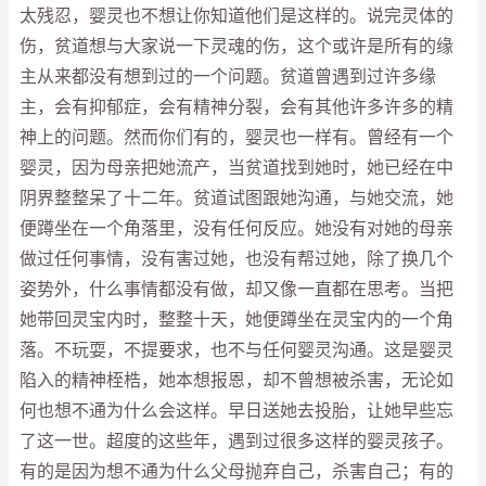
太残忍，婴灵也不想让你知道他们是这样的。说完灵体的
伤，贫道想与大家说一下灵魂的伤，这个或许是所有的缘
主从来都没有想到过的一个问题。贫道曾遇到过许多缘
主，会有抑郁症，会有精神分裂，会有其他许多许多的精
神上的问题。然而你们有的，婴灵也一样有。曾经有一个
婴灵，因为母亲把她流产，当贫道找到她时，她已经在中
阴界整整呆了十二年。贫道试图跟她沟通，与她交流，她
便蹲坐在一个角落里，没有任何反应。她没有对她的母亲
做过任何事情，没有害过她，也没有帮过她，除了换几个
姿势外，什么事情都没有做，却又像一直都在思考。当把
她带回灵宝内时，整整十天，她便蹲坐在灵宝内的一个角
落。不玩耍，不提要求，也不与任何婴灵沟通。这是婴灵
陷入的精神桎梏，她本想报恩，却不曾想被杀害，无论如
何也想不通为什么会这样。早日送她去投胎，让她早些忘
了这一世。超度的这些年，遇到过很多这样的婴灵孩子。
有的是因为想不通为什么父母抛弃自己，杀害自己；有的