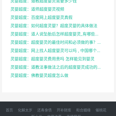
灵婴超度：道教超度婴灵需要多少钱
灵婴超度：道师超度婴灵视频
灵婴超度：百度网上超度婴灵真假
灵婴超度：如何超度灵婴？超度灵婴的具体做法
灵婴超度：道人说坠胎后怎样超度婴灵_有哪些方法可
灵婴超度：超度婴灵的最佳时间和必须做的事？婴灵超度...
灵婴超度：网上找人超度婴灵可以吗 , 中国哪个寺庙...
灵婴超度：超度婴灵费用贵吗 怎样能见到婴灵
灵婴超度：道教法事做法之后的超度婴灵成功的征兆
灵婴超度：佛教婴灵超度怎么做
首页
化解太岁
还寿身债
开补财库
和合姻缘
催桃花