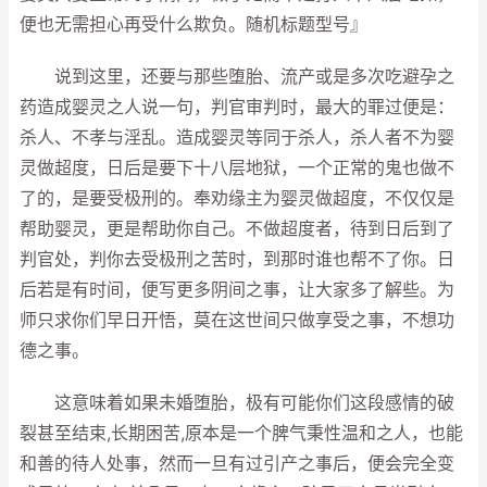
便也无需担心再受什么欺负。随机标题型号』
说到这里，还要与那些堕胎、流产或是多次吃避孕之
药造成婴灵之人说一句，判官审判时，最大的罪过便是：
杀人、不孝与淫乱。造成婴灵等同于杀人，杀人者不为婴
灵做超度，日后是要下十八层地狱，一个正常的鬼也做不
了的，是要受极刑的。奉劝缘主为婴灵做超度，不仅仅是
帮助婴灵，更是帮助你自己。不做超度者，待到日后到了
判官处，判你去受极刑之苦时，到那时谁也帮不了你。日
后若是有时间，便写更多阴间之事，让大家多了解些。为
师只求你们早日开悟，莫在这世间只做享受之事，不想功
德之事。
这意味着如果未婚堕胎，极有可能你们这段感情的破
裂甚至结束,长期困苦,原本是一个脾气秉性温和之人，也能
和善的待人处事，然而一旦有过引产之事后，便会完全变