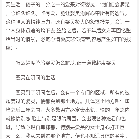
实生活中孩子的十分之一的爱来对待婴灵，他们便会满足
开心许久许久。唯有爱，能让婴灵消解心中所有的怨气。
这种强大的精神压力，还有婴灵极大的怨恨报复，会让一
个人身体迅速的垮下去,堕胎之后，若干年后女方再回忆堕
胎当时的情景，必定心情极度悲伤痛苦,容易产生如下的报
应：。
怎么超度坠胎婴灵怎么解决,正一道教超度婴灵
婴灵在阴间的生活
婴灵到了阴间之后，会有一个专门的区域，所有的被
超度过的婴灵，便都会到那个地方。具体这个地方叫什堕
胎之后三年之内，大多数男方必定会出轨，快的一年之内
就移情别恋,脸上特别是眼睛周围，会出现各种难看的色
斑，导致心理自卑抑郁，特别是爱美的女士身心打击巨
大。么，我从未到过那个地方，便也不知道具体的名字。