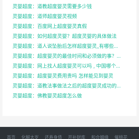
灵婴超度：道教超度婴灵需要多少钱
灵婴超度：道师超度婴灵视频
灵婴超度：百度网上超度婴灵真假
灵婴超度：如何超度灵婴？超度灵婴的具体做法
灵婴超度：道人说坠胎后怎样超度婴灵_有哪些方法可
灵婴超度：超度婴灵的最佳时间和必须做的事？婴灵超度...
灵婴超度：网上找人超度婴灵可以吗 , 中国哪个寺庙...
灵婴超度：超度婴灵费用贵吗 怎样能见到婴灵
灵婴超度：道教法事做法之后的超度婴灵成功的征兆
灵婴超度：佛教婴灵超度怎么做
首页
化解太岁
还寿身债
开补财库
和合姻缘
催桃花