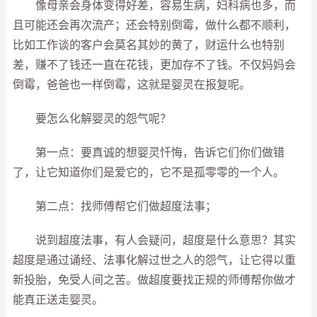
像母亲会身体变得好差，容易生病，妇科病也多，而
且可能还会再次流产；还会特别倒霉，做什么都不顺利，
比如工作谈的客户会莫名其妙的黄了，财运什么也特别
差，赚不了钱还一直在花钱，更加存不了钱。不仅妈妈会
倒霉，爸爸也一样倒霉，这就是婴灵在报复呢。
要怎么化解婴灵的怨气呢？
第一点：要真诚的想婴灵忏悔，告诉它们你们做错
了，让它知道你们是爱它的，它不是孤零零的一个人。
第二点：找师傅帮它们做超度法事；
说到超度法事，有人会疑问，超度是什么意思？其实
超度是通过诵经、法事化解过世之人的怨气，让它得以重
新投胎，免受人间之苦。做超度要找正规的师傅帮你做才
能真正送走婴灵。