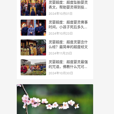
灵婴超度：超度坠胎婴灵
表文，帮助婴灵得到投胎
转世
2024年10月01日
灵婴超度：超度婴灵佛事
时间，小孩子死后多久会
投胎
2024年10月23日
灵婴超度：超度灵婴念什
么经？最简单的超度经文
2024年11月25日
灵婴超度：超度婴灵最强
的咒语，佛教什么咒可以
驱鬼
2024年10月30日