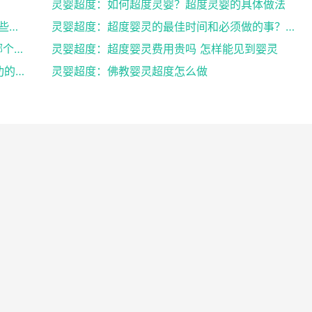
灵婴超度：如何超度灵婴？超度灵婴的具体做法
灵婴超度：道人说坠胎后怎样超度婴灵_有哪些方法可
灵婴超度：超度婴灵的最佳时间和必须做的事？婴灵超度...
灵婴超度：网上找人超度婴灵可以吗 , 中国哪个寺庙...
灵婴超度：超度婴灵费用贵吗 怎样能见到婴灵
灵婴超度：道教法事做法之后的超度婴灵成功的征兆
灵婴超度：佛教婴灵超度怎么做