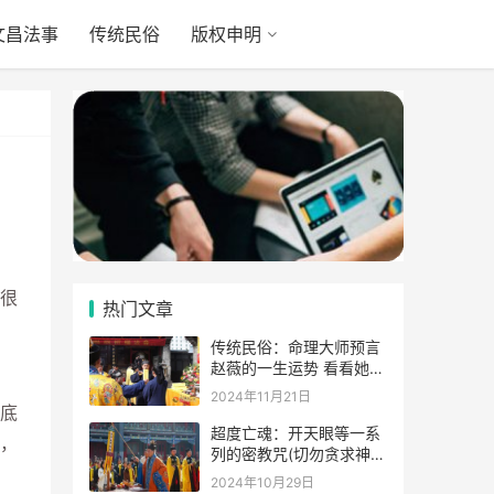
文昌法事
传统民俗
版权申明
很
热门文章
传统民俗：命理大师预言
赵薇的一生运势 看看她的
表示
2024年11月21日
底
超度亡魂：开天眼等一系
，
列的密教咒(切勿贪求神
通)
2024年10月29日