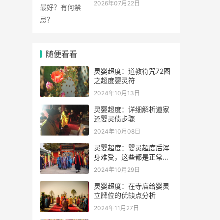
2026年07月22日
随便看看
灵婴超度：道教符咒72图
之超度婴灵符
2024年10月13日
灵婴超度：详细解析道家
还婴灵债步骤
2024年10月08日
灵婴超度：婴灵超度后浑
身难受，这些都是正常的
表现，代表孩子得到解脱
2024年10月29日
灵婴超度：在寺庙给婴灵
立牌位的优缺点分析
2024年11月27日