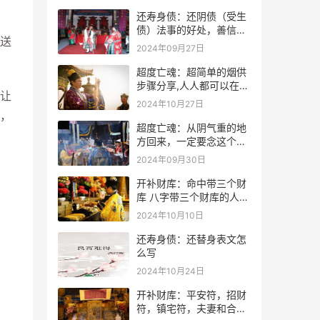
还寿身债：还阴债（受生
债）法事的好处，善信必
送
看！
2024年09月27日
超度亡魂：超简单的烟供
步骤分享,人人都可以在家
让
做烟供
2024年10月27日
，
超度亡魂：从阴气重的地
方回来，一定要念这个
咒！
2024年09月30日
开补财库：命中带三个财
库 八字带三个财库的人是
不是很有钱？
2024年10月10日
还寿身债：还替身表文怎
么写
2024年10月24日
开补财库：平安符，招财
符，镇宅符，夫妻和合符.