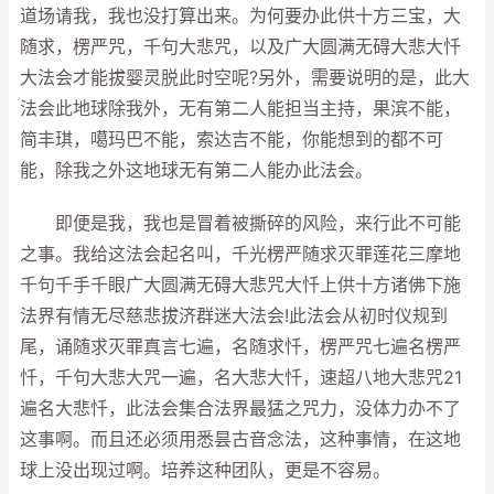
道场请我，我也没打算出来。为何要办此供十方三宝，大
随求，楞严咒，千句大悲咒，以及广大圆满无碍大悲大忏
大法会才能拔婴灵脱此时空呢?另外，需要说明的是，此大
法会此地球除我外，无有第二人能担当主持，果滨不能，
简丰琪，噶玛巴不能，索达吉不能，你能想到的都不可
能，除我之外这地球无有第二人能办此法会。
即便是我，我也是冒着被撕碎的风险，来行此不可能
之事。我给这法会起名叫，千光楞严随求灭罪莲花三摩地
千句千手千眼广大圆满无碍大悲咒大忏上供十方诸佛下施
法界有情无尽慈悲拔济群迷大法会!此法会从初时仪规到
尾，诵随求灭罪真言七遍，名随求忏，楞严咒七遍名楞严
忏，千句大悲大咒一遍，名大悲大忏，速超八地大悲咒21
遍名大悲忏，此法会集合法界最猛之咒力，没体力办不了
这事啊。而且还必须用悉昙古音念法，这种事情，在这地
球上没出现过啊。培养这种团队，更是不容易。