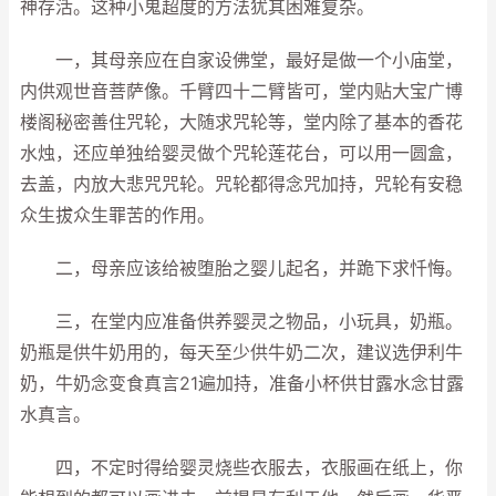
神存活。这种小鬼超度的方法犹其困难复杂。
一，其母亲应在自家设佛堂，最好是做一个小庙堂，
内供观世音菩萨像。千臂四十二臂皆可，堂内贴大宝广博
楼阁秘密善住咒轮，大随求咒轮等，堂内除了基本的香花
水烛，还应单独给婴灵做个咒轮莲花台，可以用一圆盒，
去盖，内放大悲咒咒轮。咒轮都得念咒加持，咒轮有安稳
众生拔众生罪苦的作用。
二，母亲应该给被堕胎之婴儿起名，并跪下求忏悔。
三，在堂内应准备供养婴灵之物品，小玩具，奶瓶。
奶瓶是供牛奶用的，每天至少供牛奶二次，建议选伊利牛
奶，牛奶念变食真言21遍加持，准备小杯供甘露水念甘露
水真言。
四，不定时得给婴灵烧些衣服去，衣服画在纸上，你