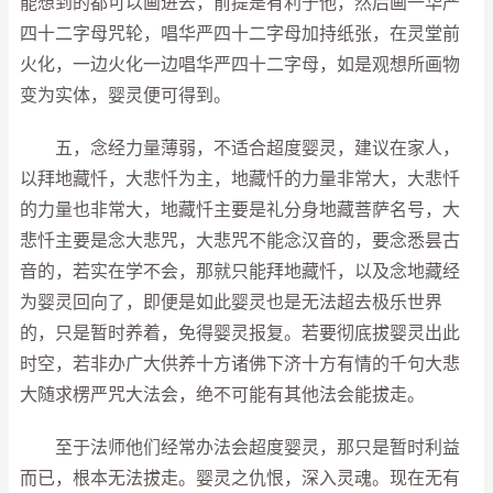
能想到的都可以画进去，前提是有利于他，然后画一华严
四十二字母咒轮，唱华严四十二字母加持纸张，在灵堂前
火化，一边火化一边唱华严四十二字母，如是观想所画物
变为实体，婴灵便可得到。
五，念经力量薄弱，不适合超度婴灵，建议在家人，
以拜地藏忏，大悲忏为主，地藏忏的力量非常大，大悲忏
的力量也非常大，地藏忏主要是礼分身地藏菩萨名号，大
悲忏主要是念大悲咒，大悲咒不能念汉音的，要念悉昙古
音的，若实在学不会，那就只能拜地藏忏，以及念地藏经
为婴灵回向了，即便是如此婴灵也是无法超去极乐世界
的，只是暂时养着，免得婴灵报复。若要彻底拔婴灵出此
时空，若非办广大供养十方诸佛下济十方有情的千句大悲
大随求楞严咒大法会，绝不可能有其他法会能拔走。
至于法师他们经常办法会超度婴灵，那只是暂时利益
而已，根本无法拔走。婴灵之仇恨，深入灵魂。现在无有