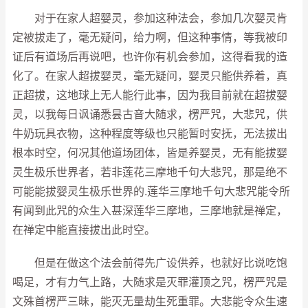
对于在家人超婴灵，参加这种法会，参加几次婴灵肯
定被拔走了，毫无疑问，给力啊，但这种事情，等我被印
证后有道场后再说吧，也许你有机会参加，这得看我的造
化了。在家人超拔婴灵，毫无疑问，婴灵只能供养着，真
正超拔，这地球上无人能行此事，因为我目前就在超拔婴
灵，以我每日讽诵悉昙古音大随求，楞严咒，大悲咒，供
牛奶玩具衣物，这种程度等级也只能暂时安抚，无法拔出
根本时空，何况其他道场团体，皆是养婴灵，无有能拔婴
灵生极乐世界者，若非莲花三摩地千句大悲咒，那是绝不
可能能拔婴灵生极乐世界的.莲华三摩地千句大悲咒能令所
有闻到此咒的众生入甚深莲华三摩地，三摩地就是禅定，
在禅定中能直接拔出此时空。
但是在做这个法会前得先广设供养，也就好比说吃饱
喝足，才有力气上路，大随求是灭罪灌顶之咒，楞严咒是
文殊首楞严三昧，能灭无量劫生死重罪。大悲能令众生速