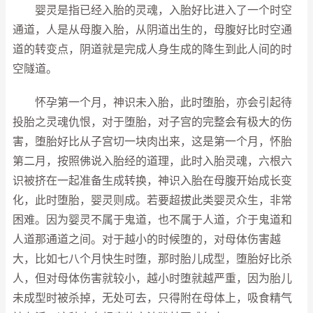
婴灵是指已经入胎的灵魂，入胎好比进入了一个时空
通道，人是从母腹入胎，从阴道出生的，母腹好比时空通
道的转变点，阴道就是完成人身生成的降生到此人间的时
空隧道。
怀孕第一个月，神识未入胎，此时堕胎，亦会引起待
投胎之灵魂仇恨，对于堕胎，对子宫的完整会有极大的伤
害，堕胎好比从子宫切一块肉出来，这是第一个月，怀胎
第二月，按照佛说入胎经的道理，此时入胎灵魂，六根六
识被挤在一起准备生成转换，神识入胎在母腹开始成长变
化，此时堕胎，婴灵则成。若要超拔此类婴灵众生，非常
困难。因为婴灵不属于鬼道，也不属于人道，介于鬼道和
人道那通道之间。对于越小的时候堕的，对母体伤害越
大，比如七八个月快生时堕，那时胎儿成型，堕胎好比杀
人，但对母体伤害就较小，越小时堕就越严重，因为胎儿
未成型时被杀掉，无处可去，只得附在母体上，吸食精气