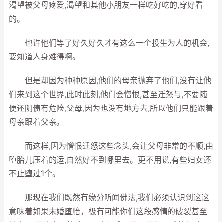
渴望被父母疼爱,渴望和其他小朋友一样吃好吃的,穿好看
的。
也许他们等了好久好久才有这么一个投生为人的机会,
要知道人身难得啊。
但是却因为种种原因,他们的母亲抛弃了他们,没有让他
们来到这个世界,此时此刻,他们会憎恨,甚至迁怒与,不要随
便还阴债有危险,父母,因为也没有地方去,所以他们只能跟着
母亲跟着父亲。
而这样,因为憎恨迁怒这些念头,会让父母非常的不顺,由
堕胎儿压着的运,自然好不到哪里去。更不用说,有些妇女还
不止堕过1个。
那现在我们既然有缘分听闻佛法,我们必须认识到这这
意味着如果未婚堕胎，极有可能你们这段感情的破裂甚至