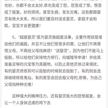
也好，也都不会太友好,恩也变成了怨，怨变成了恨，恨变
成了报复。妙的哭闹，甚至生病，发生灾难，这些都跟婴
灵有绝大关系，所以我们要及时送走婴灵，家庭才会和
睦，宝宝才会更健康！
5、“超度婴灵”是为婴灵做超度法事，主要作用就是增
加他们的福报，并且不让他们受很多的罪，让他们不再憎
恨父母，不再给父母找麻烦！“送婴灵”，因为他们不能马上
投胎，所以给他们安排地方修行，向城隍爷申请！并给其
准备足够的元宝等为其圈地，以防止其他灵体过来侵扰，
有的婴灵修炼到可以投胎的时候就去投胎了，有的则会选
择继续修炼鬼仙，有的甚至会回去报父母的,恩情，为自己
父母挡种种灾难！
这种强大的精神压力，还有婴灵极大的怨恨报复，会
让一个人身体迅速的垮下去