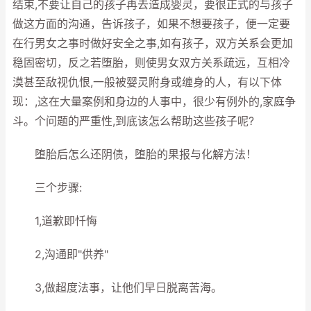
结束,不要让自己的孩子再去造成婴灵，要很正式的与孩子
做这方面的沟通，告诉孩子，如果不想要孩子，便一定要
在行男女之事时做好安全之事,如有孩子，双方关系会更加
稳固密切，反之若堕胎，则使男女双方关系疏远，互相冷
漠甚至敌视仇恨,一般被婴灵附身或缠身的人，有以下体
现：,这在大量案例和身边的人事中，很少有例外的,家庭争
斗。个问题的严重性,到底该怎么帮助这些孩子呢?
堕胎后怎么还阴债，堕胎的果报与化解方法！
三个步骤:
1,道歉即忏悔
2,沟通即"供养"
3,做超度法事，让他们早日脱离苦海。