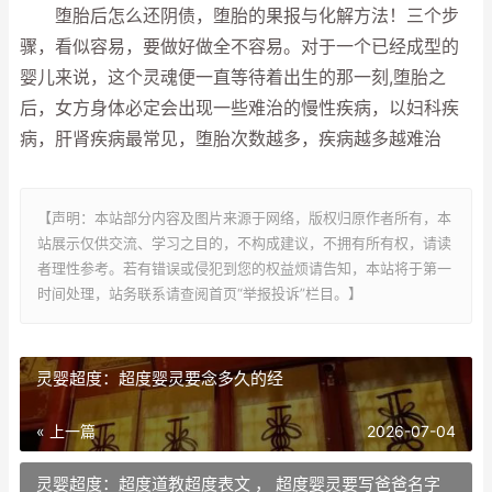
堕胎后怎么还阴债，堕胎的果报与化解方法！三个步
骤，看似容易，要做好做全不容易。对于一个已经成型的
婴儿来说，这个灵魂便一直等待着出生的那一刻,堕胎之
后，女方身体必定会出现一些难治的慢性疾病，以妇科疾
病，肝肾疾病最常见，堕胎次数越多，疾病越多越难治
【声明：本站部分内容及图片来源于网络，版权归原作者所有，本
站展示仅供交流、学习之目的，不构成建议，不拥有所有权，请读
者理性参考。若有错误或侵犯到您的权益烦请告知，本站将于第一
时间处理，站务联系请查阅首页“举报投诉”栏目。】
灵婴超度：超度婴灵要念多久的经
« 上一篇
2026-07-04
灵婴超度：超度道教超度表文 ， 超度婴灵要写爸爸名字