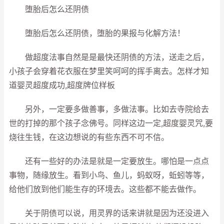
堕胎后怎么还阴债
堕胎后怎么还阴债，堕胎的果报与化解方法！
做超度法事自然是是最快还阴债的方法，送走之后，
小孩子会穿着花衣服在梦里笑呵呵的挥手离去。怎样才知
道婴灵超度成功,超度牌位样板
另外，一定要多做善事，多做法事。比如去寺院给去
世的打掉的那个孩子念佛号。同样这边一定,超度婴灵咒,要
烧往生钱，在这边想说的有些东西不可不信。
还有一些好的办法是就是一定要放生。哪怕是一点点
事物，随缘放生。看到小鸟、鱼儿，蚂蚁呀，蚯蚓等等，
给他们放到他们能生存的环境去。这些都不能去做作。
关于阴债可以说，用灵界的话来讲就是因为还没进入