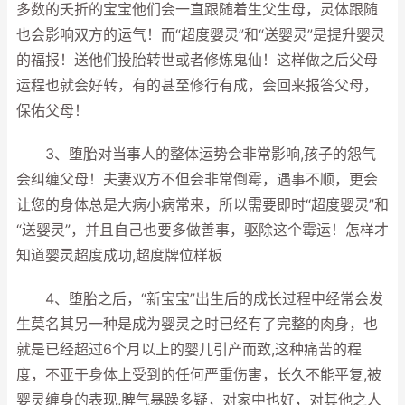
多数的夭折的宝宝他们会一直跟随着生父生母，灵体跟随
也会影响双方的运气！而“超度婴灵”和“送婴灵”是提升婴灵
的福报！送他们投胎转世或者修炼鬼仙！这样做之后父母
运程也就会好转，有的甚至修行有成，会回来报答父母，
保佑父母！
3、堕胎对当事人的整体运势会非常影响,孩子的怨气
会纠缠父母！夫妻双方不但会非常倒霉，遇事不顺，更会
让您的身体总是大病小病常来，所以需要即时“超度婴灵”和
“送婴灵”，并且自己也要多做善事，驱除这个霉运！怎样才
知道婴灵超度成功,超度牌位样板
4、堕胎之后，“新宝宝”出生后的成长过程中经常会发
生莫名其另一种是成为婴灵之时已经有了完整的肉身，也
就是已经超过6个月以上的婴儿引产而致,这种痛苦的程
度，不亚于身体上受到的任何严重伤害，长久不能平复,被
婴灵缠身的表现,脾气暴躁多疑，对家中也好，对其他之人