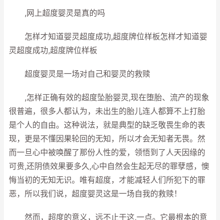
,网上超度婴灵是真的吗
怎样才知道婴灵超度成功,超度牌位样板怎样才知道婴
灵超度成功,超度牌位样板
超度婴灵是一场对自己和婴灵的救赎
,怎样正确有效的超度坠胎婴灵,现在堕胎、流产的现象
很普遍，很多人都认为，未出生的胎儿连人都算不上打胎
是个人的自由。这种说法，就是典型的缺乏敬畏生命的表
现，更是不懂因果轮回的无知，所以才会无知者无畏。然
而一旦心中被唤醒了那份人性的爱，领悟到了人天因缘的
可贵,还阴债效果要多久,心中自然会生起无尽的罪孽感，懊
悔当初的无知无识。唯有超度，才能减轻人们所犯下的罪
恶，所以我们说，超度婴灵这是一场自我的救赎！
然而，超度的意义，远不止于这,一点。它最根本的意