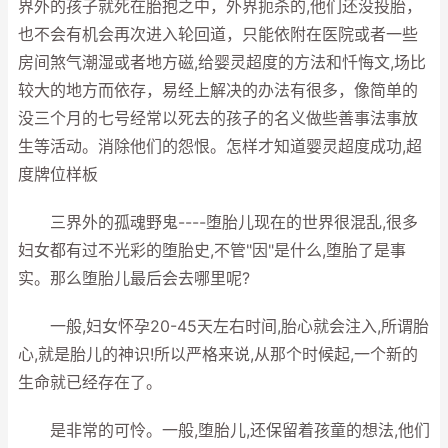
界外的孩子就死在胎抱之中，外界扼杀的,他们还没投胎，
也不会有机会再次进入轮回道，只能依附在医院或者一些
房间煞气潮湿或者地方磁,给婴灵超度的方法和忏悔文,场比
较大的地方而依存，易经上解决的办法有很多，像简单的
没三个月的七号经常以死去的孩子的名义做些善事法事放
生等活动。消除他们的怨恨。怎样才知道婴灵超度成功,超
度牌位样板
三界外的孤魂野鬼----堕胎儿现在的世界很混乱,很多
妇女都有过不光彩的堕胎史,不管"因"是什么,堕胎了是事
实。那么堕胎儿最后会去哪里呢?
一般,妇女怀孕20-45天左右时间,胎心就会注入,所谓胎
心,就是胎儿的神识!所以严格来说,从那个时候起,一个新的
生命就已经存在了。
是非常的可怜。一般,堕胎儿,还保留着孩童的想法,他们