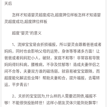
天后
怎样才知道婴灵超度成功,超度牌位样板怎样才知道婴
灵超度成功,超度牌位样板
超度“婴灵”的意义
1、流掉宝宝是会折损福报，所以婴灵会跟着爸爸或者
妈妈，同时也会影响父母的运势，身体等等诸多方面！让
爸爸或者妈妈犯小人，破财，家庭不和等！非常容易导致
妈妈得妇科病，腰椎病，不孕及忧郁等！造成夫妻伴侣之
间不合等，夫妻双方谁的磁场弱，就容易被宝宝跟随，而
超度能化解这些业障！帮助夫妻和合，提升福报，去霉转
运，平步青云！
2、夭折的宝宝因为,什么样的人需要还阴债,福报不
够！不能很快投胎转世！这样小朋友灵体只能到处飘零！