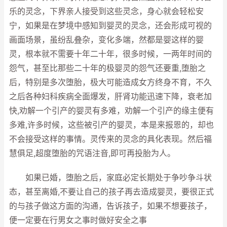
乐的灵念，下界亲人接受到这些灵念，身心就会轻松安
宁，如果是在梦境中感知到婴灵的灵念，还会形成可视的
画面场景，虽纷乱叠杂，变化多端，然都是婴这样的婴
灵，根本就不需要十年二十年，很多时候，一两年时间的
怨气，甚至比那些二十年的极婴灵的怨气还要重,堕胎之
后，特别是多次堕胎，极大可能造成女方终身不育，不久
之后各种妇科疾病全面爆发，肝肾功能迅速下降，衰老加
快,劝解一个引产的婴灵有多难，劝解一个引产的缘主便有
多难,许多时候，这些被引产的婴灵，本是来报恩的，却也
不会接受这样的事情。灵传来的灵念的具化表现。然后福
慧俱足,超度堕胎的咒语注音,即可再投胎为人。
如果已婚，堕胎之后，家庭必定长期处于争吵争斗状
态，甚至离婚,不要让自己的孩子再去造成婴灵，要很正式
的与孩子做这方面的沟通，告诉孩子，如果不想要孩子，
便一定要在行男女之事时做好安全之事