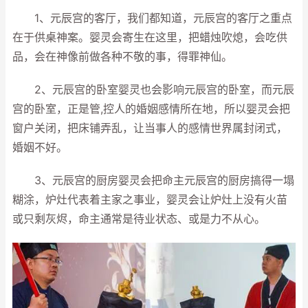
1、元辰宫的客厅，我们都知道，元辰宫的客厅之重点
在于供桌神案。婴灵会寄生在这里，把蜡烛吹熄，会吃供
品，会在神像前做各种不敬的事，得罪神仙。
2、元辰宫的卧室婴灵也会影响元辰宫的卧室，而元辰
宫的卧室，正是管,控人的婚姻感情所在地，所以婴灵会把
窗户关闭，把床铺弄乱，让当事人的感情世界属封闭式，
婚姻不好。
3、元辰宫的厨房婴灵会把命主元辰宫的厨房搞得一塌
糊涂，炉灶代表着主家之事业，婴灵会让炉灶上没有火苗
或只剩灰烬，命主通常是待业状态、或是力不从心。