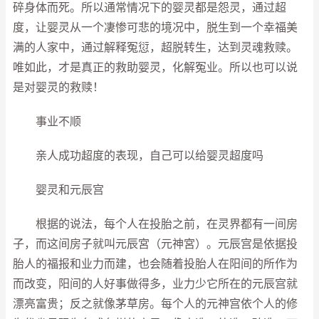
碎身体而死。所以通常情况下的婴灵都是怨灵，通过超
度，让婴灵从一个凄惨可悲的境况中，脱生到一个幸福美
满的人家中，通过解释冤愆，超脱转生，达到灵魂救赎。
唯如此，才是真正的救助婴灵，化解冤业。所以也可以说
是对婴灵的救赎！
事业不顺
亲人成功超度的表现，自己可以给婴灵超度吗
婴灵和元辰宫
根据的说法，每个人在投胎之前，在灵界都有一间房
子，而这间房子就叫元辰宮（元神宮）。元辰宫是依据投
胎人的福报和业力而建，也会随着投胎人在阳间的所作为
而改变，阳间的人好事做得多，业力少它所在的元辰宫就
漂亮富贵；反之就像茅草房。每个人的元神宫依个人的修