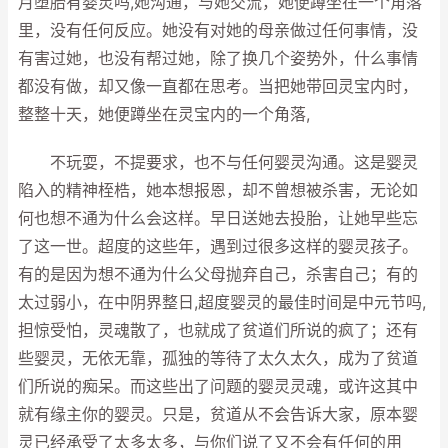
月堕胎有婴灵吗,她沟通，与她交流，她便蹲坐在一个角落
里，没有任何反应。她没有对她的母亲做过任何事情，没
有害过她，也没有帮过她，除了换几个姿势外，什么事情
都没有做，却又像一直都在思考。当把她带回灵宝内时，
整整十天，她便蹲坐在灵宝内的一个角落,
不玩耍，不提要求，也不与任何婴灵沟通。这是婴灵
陷入的精神桎梏，她本想报恩，却不曾想被杀害，无论如
何也想不通为什么会这样。早日送她去投胎，让她早些忘
了这一世。超度的这些年，遇到过很多这样的婴灵孩子。
有的是因为想不通为什么父母抛弃自己，杀害自己；有的
太过弱小，在中阴界整日,超度婴灵的最佳时间是中元节吗,
担惊受怕，灵魂散了，也就成了贫道们所说的疯了；还有
些婴灵，无依无靠，孤独的等待了太久太久，成为了贫道
们所说的痴呆。而这些出了问题的婴灵灵魂，或许这其中
就有缘主你的婴灵。只是，贫道从不会告诉大家，原本婴
灵已经承受了太多太多，与你们说了又不会有任何的用