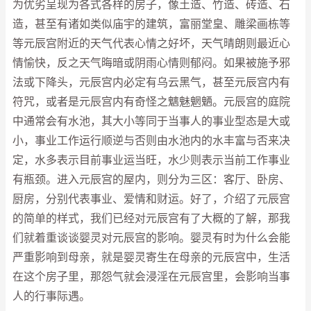
为优劣呈现为各式各样的房子，像土造、竹造、砖造、石
造，甚至有诸如类似庙宇的建筑，富丽堂皇、雕梁画栋等
等元辰宫附近的天气代表心情之好坏，天气晴朗则最近心
情愉快，反之天气晦暗或阴雨心情则郁闷。如果被施予邪
法或下降头，元辰宫内必定有乌云黑气，甚至元辰宫内有
符咒，或者是元辰宫内有奇怪之魑魅魍魉。元辰宫的庭院
中通常会有水池，其大小等同于当事人的事业型态是大或
小，事业工作运行顺逆与否则由水池内的水丰富与否来决
定，水多表示目前事业运当旺，水少则表示当前工作事业
有瓶颈。进入元辰宫的屋内，则分为三区：客厅、卧房、
厨房，分别代表事业、爱情和财运。好了，介绍了元辰宫
的简单的样式，我们已经对元辰宫有了大概的了解，那我
们就着重谈谈婴灵对元辰宫的影响。婴灵有时为什么会能
严重影响到母亲，就是婴灵寄生在母亲的元辰宫中，生活
在这个房子里，那怨气就会浸淫在元辰宫里，会影响当事
人的行事际遇。