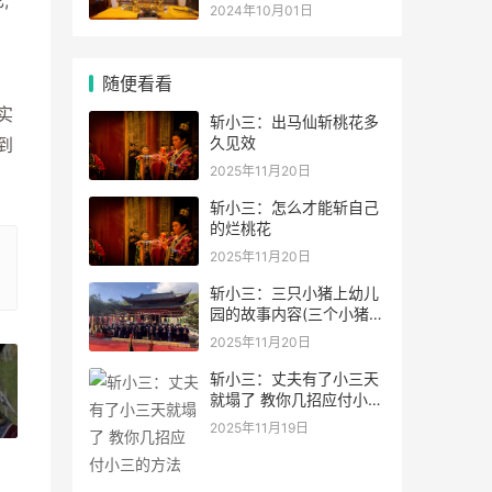
,
灵符符咒.
2024年10月01日
随便看看
实
斩小三：出马仙斩桃花多
久见效
到
2025年11月20日
斩小三：怎么才能斩自己
的烂桃花
2025年11月20日
斩小三：三只小猪上幼儿
园的故事内容(三个小猪上
幼儿园
2025年11月20日
斩小三：丈夫有了小三天
就塌了 教你几招应付小三
»
的方法
2025年11月19日