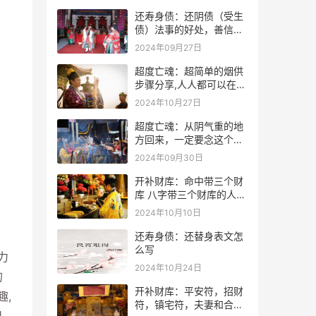
还寿身债：还阴债（受生
债）法事的好处，善信必
看！
2024年09月27日
超度亡魂：超简单的烟供
步骤分享,人人都可以在家
做烟供
2024年10月27日
超度亡魂：从阴气重的地
方回来，一定要念这个
咒！
2024年09月30日
开补财库：命中带三个财
库 八字带三个财库的人是
不是很有钱？
2024年10月10日
还寿身债：还替身表文怎
么写
力
2024年10月24日
的
开补财库：平安符，招财
趣,
符，镇宅符，夫妻和合符.