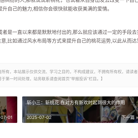
感纠纷的人,那就试试斩桃花，也试着从自身出发去改变一下自己
提升自己的魅力,相信你会很快就能收获美满的爱情。
者是一直以来都是默默地付出的,那么就应该通过一定的手段去
注意,比如通过风水布局等方式来提升自己的桃花运势,以此从而达
者所有，本站展示仅供交流、学习之目的，不构成建议，不拥有所有权，请读者
于第一时间处理，站务联系请查阅首页“举报投诉”栏目。】
斩小三：斩桃花 在对方有新欢时起到很大的作用
-07-01
2025-07-02
下一篇 