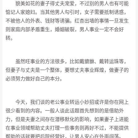
貌美如花的妻子得丈夫宠爱，不过别的男人也有可能
惦记人家媳妇。当其他男人勾引时，女子需要抵制诱惑，
不被他人的外表、钱财等诱骗。红杏出墙的事情一旦发生
则家庭内部矛盾重生，婚姻破裂，男人事业一定不会好
转。
虽然旺事业的方法很多，比如戴貔貅、戴转运珠等，
但妻子与丈夫是一个整体，要想丈夫事业辉煌，做妻子的
必须努力做好自己的本分。
今天，我们谈的老公事业转运小妙招或许是你在网上
很少看到的内容。一般人谈此话题首先想到的是借助外
力，但是夫妻之间存在潜移默化的影响，如果妻子上进能
在事业领域帮助丈夫打理一些事务则再好不过，不能提供
帮助的话就要把后院经营好，让男人安心在外面闯荡。