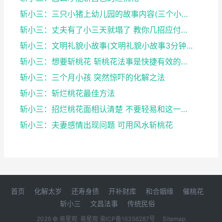
斩小三：三只小猪上幼儿园的故事内容(三个小猪上幼...
斩小三：丈夫有了小三天就塌了 教你几招应付小三的...
斩小三：文明礼貌小故事(文明礼貌小故事3分钟左右...
斩小三：想要斩桃花 斩桃花法事是快捷有效的方法
斩小三：三个月小孩 突然惊吓的化解之法
斩小三：斩烂桃花最佳方法
斩小三：招烂桃花面相认清楚 不要轻易和这一类人谈...
斩小三：夫妻感情出现问题 可用风水斩桃花
首页
化解太岁
还寿身债
开补财库
和合姻缘
催桃花
斩小三
文昌法事
传统民俗
2026 © 易星观
易星观
渝ICP备16356287号
Sitemap