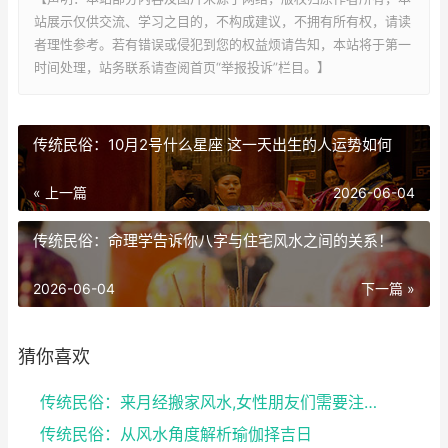
站展示仅供交流、学习之目的，不构成建议，不拥有所有权，请读
者理性参考。若有错误或侵犯到您的权益烦请告知，本站将于第一
时间处理，站务联系请查阅首页“举报投诉”栏目。】
传统民俗：10月2号什么星座 这一天出生的人运势如何
« 上一篇
2026-06-04
传统民俗：命理学告诉你八字与住宅风水之间的关系！
2026-06-04
下一篇 »
猜你喜欢
传统民俗：来月经搬家风水,女性朋友们需要注意了
传统民俗：从风水角度解析瑜伽择吉日