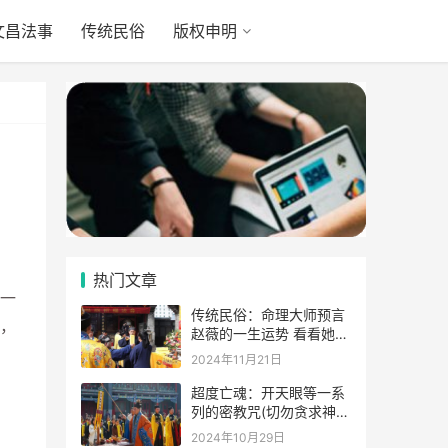
文昌法事
传统民俗
版权申明
热门文章
一
传统民俗：命理大师预言
，
赵薇的一生运势 看看她的
表示
2024年11月21日
超度亡魂：开天眼等一系
列的密教咒(切勿贪求神
通)
2024年10月29日