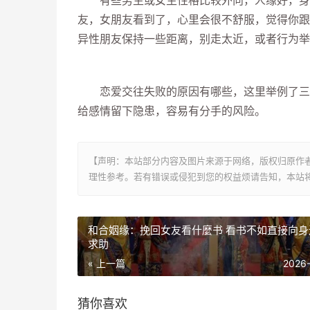
有些男生或女生性格比较外向，人缘好，身边
友，女朋友看到了，心里会很不舒服，觉得你跟
异性朋友保持一些距离，别走太近，或者行为举
恋爱交往失败的原因有哪些，这里举例了三种
给感情留下隐患，容易有分手的风险。
【声明：本站部分内容及图片来源于网络，版权归原作
理性参考。若有错误或侵犯到您的权益烦请告知，本站将
和合姻缘：挽回女友看什麼书 看书不如直接向身
求助
« 上一篇
2026
猜你喜欢