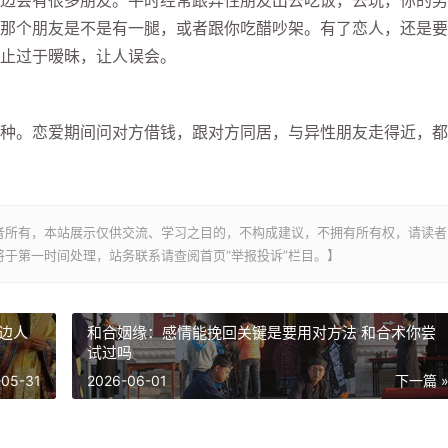
会有很多朋友。平时经常跟异性朋友出去吃饭，去玩，你的男
那个朋友是不是有一腿，或者跟你吃醋吵架。有了恋人，还是要
止过于暧昧，让人误会。
。恋爱期间问对方借钱，跟对方同居，与异性朋友走得近，都
者所有，本站展示仅供交流、学习之目的，不构成建议，不拥有所有权，请读者
于第一时间处理，站务联系请查阅首页“举报投诉”栏目。】
边人
和合姻缘：感情能挽回关键是要用对方法 和合术你尝
试过吗
-05-31
2026-06-01
下一篇 