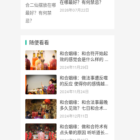
在哪最好？有何禁忌？
2026年07月22日
随便看看
和合姻缘：和合符开始起
效的感觉会是什么样的 如
何判断和合术是否起效
2024年11月29日
和合姻缘：做法事遭反噬
的反应 使得你的感情越变
越差
2024年11月24日
和合姻缘：和合法事最晚
多久见效？七日和合术可
靠吗？
2024年12月11日
和合姻缘：做和合符术有
点头晕的原因 听听道长的
解析