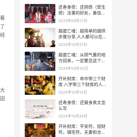
还寿身债：还阴债（受生
债）法事的好处，善信必
看
看！
2024年09月27日
了
超度亡魂：超简单的烟供
经
步骤分享,人人都可以在家
做烟供
2024年10月27日
超度亡魂：从阴气重的地
方回来，一定要念这个
咒！
2024年09月30日
开补财库：命中带三个财
库 八字带三个财库的人是
大
不是很有钱？
2024年10月10日
因
还寿身债：还替身表文怎
么写
2024年10月24日
开补财库：平安符，招财
符，镇宅符，夫妻和合符.