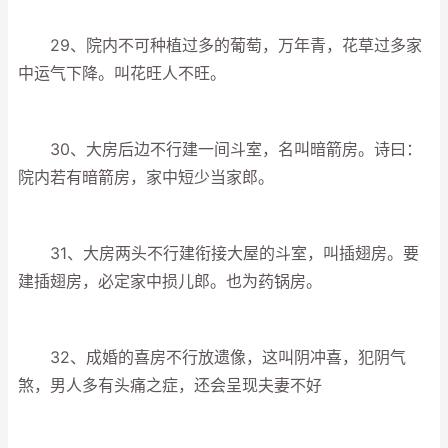
29、院内不可种植过多的葡萄，万年青，花草过多家
中运气下降。叫花旺人不旺。
30、大房后边不行建一间斗室，名叫暗箭房。诗曰：
院内若有暗箭房，家中短少当家郎。
31、大房两头不行建衔接大屋的斗室，叫插翅房。要
建插翅房，必定家中损儿郎。也为药锅房。
32、成婚的喜房不行放遗像，这叫阴冲喜，犯阴气
煞，男人多有头痛之症，还会呈现夫妻不好