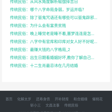
传统民俗：从风水角度解析瑜伽择吉日
传统民俗：哪个八字命局身弱，岁运并临？
传统民俗：除了驱鬼咒语还有哪些可以驱鬼辟邪的方法？...
传统民俗：为什么会有富贵贫贱
传统民俗：晚上睡觉老是睡不着,噩梦连连是怎么回事
传统民俗：八字中有官库和印库对女人好不好呢？赶快收...
传统民俗：最赚大钱的八字格局_2
传统民俗：出生日期看婚姻好坏,教你了解自己未来的婚...
传统民俗：十二生肖最忌讳在几月结婚
首页
化解太岁
还寿身债
开补财库
和合姻缘
催桃花
斩小三
文昌法事
传统民俗