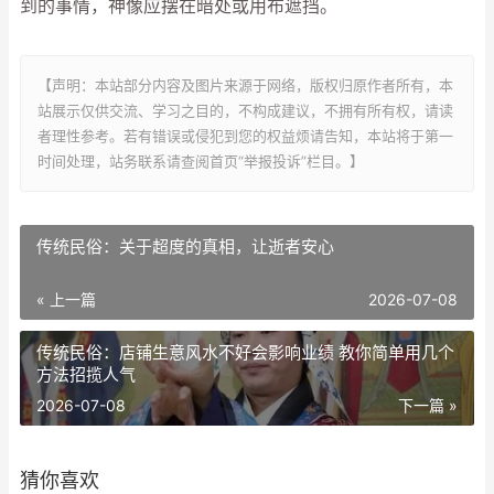
到的事情，神像应摆在暗处或用布遮挡。
【声明：本站部分内容及图片来源于网络，版权归原作者所有，本
站展示仅供交流、学习之目的，不构成建议，不拥有所有权，请读
者理性参考。若有错误或侵犯到您的权益烦请告知，本站将于第一
时间处理，站务联系请查阅首页“举报投诉”栏目。】
传统民俗：关于超度的真相，让逝者安心
« 上一篇
2026-07-08
传统民俗：店铺生意风水不好会影响业绩 教你简单用几个
方法招揽人气
2026-07-08
下一篇 »
猜你喜欢