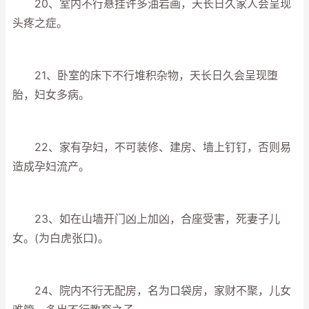
20、室内不行悬挂许多油岩画，天长日久家人会呈现
头疼之症。
21、卧室的床下不行堆积杂物，天长日久会呈现堕
胎，妇女多病。
22、家有孕妇，不可装修、建房、墙上钉钉，否则易
造成孕妇流产。
23、如在山墙开门凶上加凶，合座受害，死妻子儿
女。(为白虎张口)。
24、院内不行无配房，名为口袋房，家财不聚，儿女