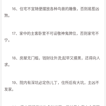
16、住宅不宜随便摆放各种鸟兽的雕像，否则易惹凶
煞。
17、家中的主客卧室不可设敬神鬼牌位，否则家宅不
宁。
18、房屋无门槛，钱财往外流;起早又摸黑，还得向人
求。
19、院内有深坑必定伤儿丁，住所后有大坑，主凶不
发家。