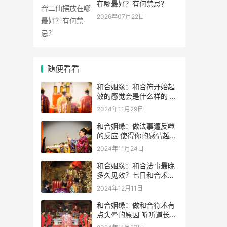
在哪最好？有何禁忌？
2026年07月22日
随便看看
和合姻缘：和合符开始起
效的感觉会是什么样的 如
何判断和合术是否起效
2024年11月29日
和合姻缘：做法事遭反噬
的反应 使得你的感情越变
越差
2024年11月24日
和合姻缘：和合法事最晚
多久见效？七日和合术可
靠吗？
2024年12月11日
和合姻缘：做和合符术有
点头晕的原因 听听道长的
解析