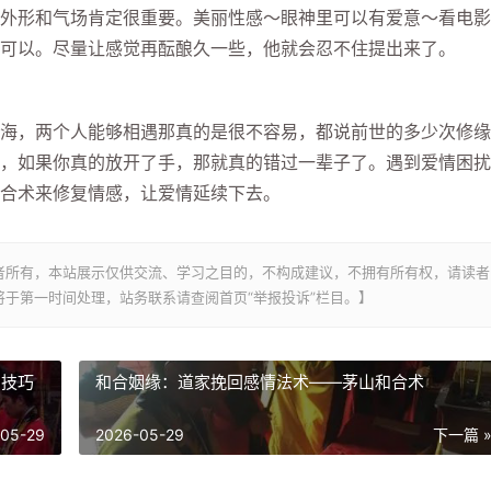
外形和气场肯定很重要。美丽性感～眼神里可以有爱意～看电影
可以。尽量让感觉再酝酿久一些，他就会忍不住提出来了。
海，两个人能够相遇那真的是很不容易，都说前世的多少次修缘
，如果你真的放开了手，那就真的错过一辈子了。遇到爱情困扰
合术来修复情感，让爱情延续下去。
者所有，本站展示仅供交流、学习之目的，不构成建议，不拥有所有权，请读者
于第一时间处理，站务联系请查阅首页“举报投诉”栏目。】
回技巧
和合姻缘：道家挽回感情法术——茅山和合术
-05-29
2026-05-29
下一篇 