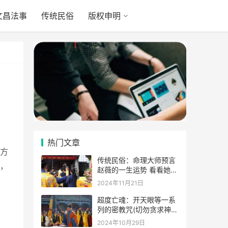
文昌法事
传统民俗
版权申明
热门文章
方
传统民俗：命理大师预言
，
赵薇的一生运势 看看她的
表示
2024年11月21日
超度亡魂：开天眼等一系
列的密教咒(切勿贪求神
通)
2024年10月29日