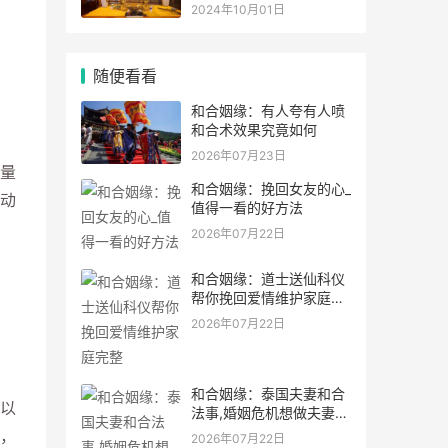
灵符符咒.
2024年10月01日
随便看看
和合姻缘：有人夸有人喷
和合术效果究竟如何
2026年07月23日
量
和合姻缘：挽回女友的心_
动
值得一看的好方法
2026年07月22日
和合姻缘：道士送仙科仪
帮你挽回爱情维护家庭完
整
2026年07月22日
和合姻缘：泰国夫妻和合
以
法事,婚姻危机想做夫妻和
合法事能
，
2026年07月22日