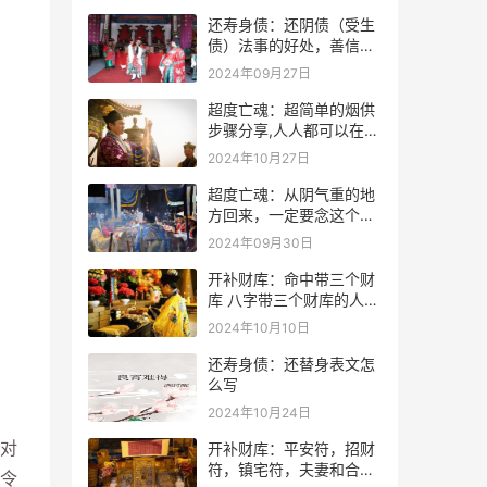
还寿身债：还阴债（受生
债）法事的好处，善信必
看！
2024年09月27日
超度亡魂：超简单的烟供
步骤分享,人人都可以在家
做烟供
2024年10月27日
超度亡魂：从阴气重的地
方回来，一定要念这个
咒！
2024年09月30日
开补财库：命中带三个财
库 八字带三个财库的人是
不是很有钱？
2024年10月10日
还寿身债：还替身表文怎
么写
2024年10月24日
对
开补财库：平安符，招财
符，镇宅符，夫妻和合符.
令