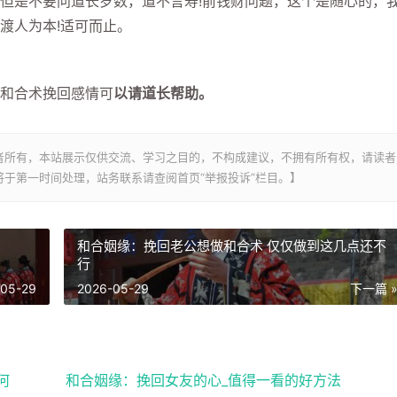
但是不要问道长岁数，道不言寿!前钱财问题，这个是随心的，
渡人为本!适可而止。
和合术挽回感情可
以请道长帮助。
者所有，本站展示仅供交流、学习之目的，不构成建议，不拥有所有权，请读者
于第一时间处理，站务联系请查阅首页“举报投诉”栏目。】
和合姻缘：挽回老公想做和合术 仅仅做到这几点还不
行
-05-29
2026-05-29
下一篇 
何
和合姻缘：挽回女友的心_值得一看的好方法