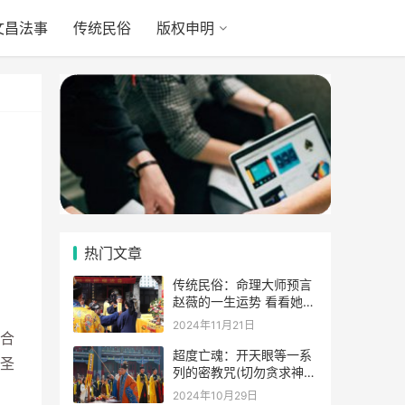
文昌法事
传统民俗
版权申明
热门文章
传统民俗：命理大师预言
赵薇的一生运势 看看她的
表示
2024年11月21日
合
超度亡魂：开天眼等一系
圣
列的密教咒(切勿贪求神
通)
2024年10月29日