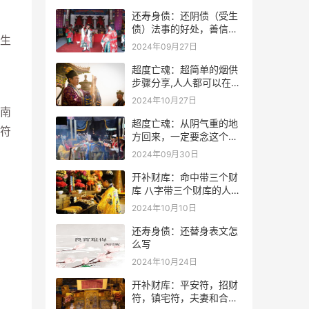
还寿身债：还阴债（受生
债）法事的好处，善信必
生
看！
2024年09月27日
超度亡魂：超简单的烟供
步骤分享,人人都可以在家
做烟供
2024年10月27日
南
超度亡魂：从阴气重的地
符
方回来，一定要念这个
咒！
2024年09月30日
开补财库：命中带三个财
库 八字带三个财库的人是
不是很有钱？
2024年10月10日
还寿身债：还替身表文怎
么写
2024年10月24日
开补财库：平安符，招财
符，镇宅符，夫妻和合符.