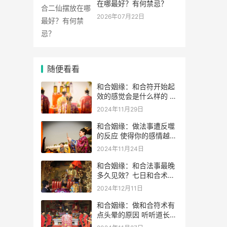
在哪最好？有何禁忌？
2026年07月22日
随便看看
和合姻缘：和合符开始起
效的感觉会是什么样的 如
何判断和合术是否起效
2024年11月29日
和合姻缘：做法事遭反噬
的反应 使得你的感情越变
越差
2024年11月24日
和合姻缘：和合法事最晚
多久见效？七日和合术可
靠吗？
2024年12月11日
和合姻缘：做和合符术有
点头晕的原因 听听道长的
解析