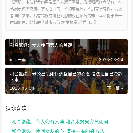
【声明：本站部分内容及图片来源于网络，版权归原作者所有，本
站展示仅供交流、学习之目的，不构成建议，不拥有所有权，请读
者理性参考。若有错误或侵犯到您的权益烦请告知，本站将于第一
时间处理，站务联系请查阅首页“举报投诉”栏目。】
和合姻缘：女人挽回男人的关键
« 上一篇
2026-06-04
和合姻缘：老公出轨如何调整自己的心态 设法让自己冷静
下来
2026-06-04
下一篇 »
猜你喜欢
和合姻缘：有人夸有人喷 和合术效果究竟如何
和合姻缘：挽回女友的心_值得一看的好方法