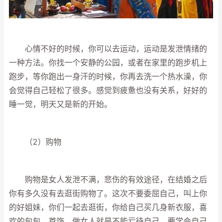
心情不好的时候，你可以去运动，运动是发泄情绪的
一种方法。你找一个安静的公园，或者在家里的跑步机上
跑步，等你跑出一身汗的时候，你再去洗一个热水澡，你
会觉得自己轻松了很多。感觉到疲惫也没有关系，好好的
睡一觉，明天又是新的开始。
（2）购物
购物是女人发泄不满，悲伤的有效途径，在结婚之后
你有多久没有去逛街购物了。这次不要委屈自己，叫上你
的好姐妹，你们一起去逛街，你给自己买几身新衣服，喜
欢的包包，首饰。做女人就是不能亏待自己，要学会自己