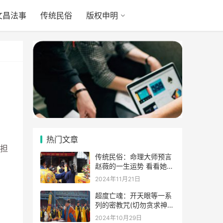
文昌法事
传统民俗
版权申明
热门文章
担
传统民俗：命理大师预言
赵薇的一生运势 看看她的
表示
2024年11月21日
超度亡魂：开天眼等一系
列的密教咒(切勿贪求神
通)
2024年10月29日