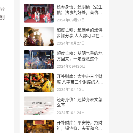
还寿身债：还阴债（受生
异
债）法事的好处，善信必
别
看！
2024年09月27日
超度亡魂：超简单的烟供
步骤分享,人人都可以在家
做烟供
2024年10月27日
超度亡魂：从阴气重的地
方回来，一定要念这个
咒！
2024年09月30日
开补财库：命中带三个财
库 八字带三个财库的人是
不是很有钱？
2024年10月10日
还寿身债：还替身表文怎
么写
2024年10月24日
开补财库：平安符，招财
符，镇宅符，夫妻和合符.