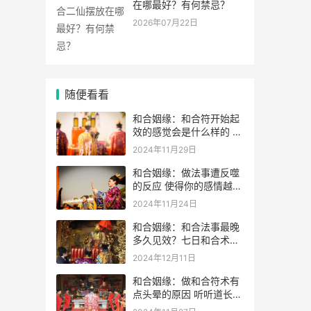
在哪最好？有何禁忌？
2026年07月22日
随便看看
和合姻缘：和合符开始起
效的感觉会是什么样的 如
何判断和合术是否起效
2024年11月29日
和合姻缘：做法事遭反噬
的反应 使得你的感情越变
越差
2024年11月24日
和合姻缘：和合法事最晚
多久见效？七日和合术可
靠吗？
2024年12月11日
和合姻缘：做和合符术有
点头晕的原因 听听道长的
解析