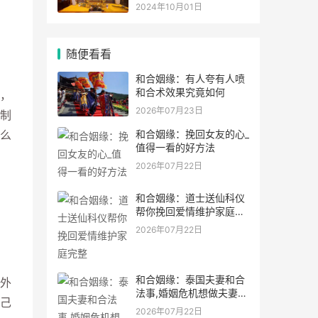
灵符符咒.
2024年10月01日
随便看看
和合姻缘：有人夸有人喷
和合术效果究竟如何
，
2026年07月23日
制
和合姻缘：挽回女友的心_
么
值得一看的好方法
2026年07月22日
和合姻缘：道士送仙科仪
帮你挽回爱情维护家庭完
整
2026年07月22日
和合姻缘：泰国夫妻和合
外
法事,婚姻危机想做夫妻和
己
合法事能
2026年07月22日