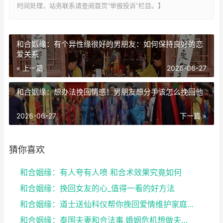
时间处理，站务联系请查阅首页“举报投诉”栏目。】
和合姻缘：有个异性缘很好的男朋友：如何保持良好的恋
爱关系
« 上一篇
2026-06-27
和合姻缘：想办法挽回情感！男朋友想分手该怎么挽回他
2026-06-27
下一篇 »
猜你喜欢
和合姻缘：有人夸有人喷 和合术效果究竟如何
和合姻缘：挽回女友的心_值得一看的好方法
和合姻缘：道士送仙科仪帮你挽回爱情维护家庭完整
和合姻缘：泰国夫妻和合法事,婚姻危机想做夫妻和合法...