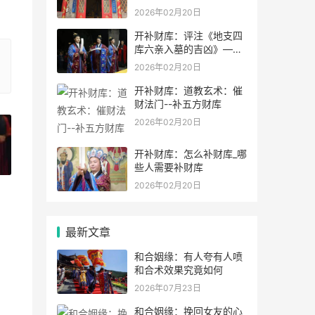
以经常做吗？
2026年02月20日
开补财库：评注《地支四
库六亲入墓的吉凶》——
谈八字中的“财库”
2026年02月20日
开补财库：道教玄术：催
财法门--补五方财库
2026年02月20日
开补财库：怎么补财库_哪
»
些人需要补财库
2026年02月20日
最新文章
和合姻缘：有人夸有人喷
和合术效果究竟如何
2026年07月23日
和合姻缘：挽回女友的心_