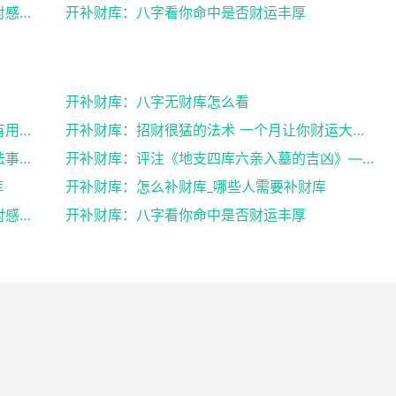
开补财库：超度婴灵，如果不超度婴灵，会对感情，事业...
开补财库：八字看你命中是否财运丰厚
开补财库：八字无财库怎么看
开补财库：补财库文疏表文图／补财库真的有用吗
开补财库：招财很猛的法术 一个月让你财运大改变
开补财库：开财财库选什么日子好，补财库法事可以经常...
开补财库：评注《地支四库六亲入墓的吉凶》——谈八字...
库
开补财库：怎么补财库_哪些人需要补财库
开补财库：超度婴灵，如果不超度婴灵，会对感情，事业...
开补财库：八字看你命中是否财运丰厚