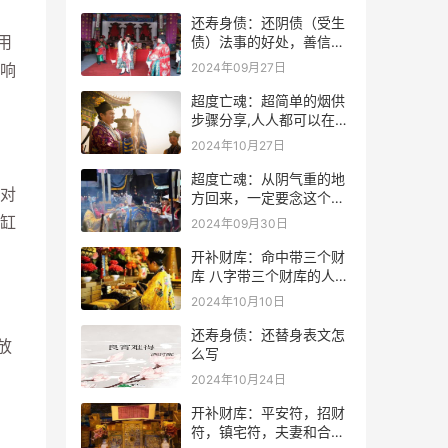
还寿身债：还阴债（受生
用
债）法事的好处，善信必
看！
2024年09月27日
响
超度亡魂：超简单的烟供
步骤分享,人人都可以在家
做烟供
2024年10月27日
超度亡魂：从阴气重的地
对
方回来，一定要念这个
咒！
缸
2024年09月30日
开补财库：命中带三个财
库 八字带三个财库的人是
不是很有钱？
2024年10月10日
还寿身债：还替身表文怎
放
么写
、
2024年10月24日
开补财库：平安符，招财
符，镇宅符，夫妻和合符.