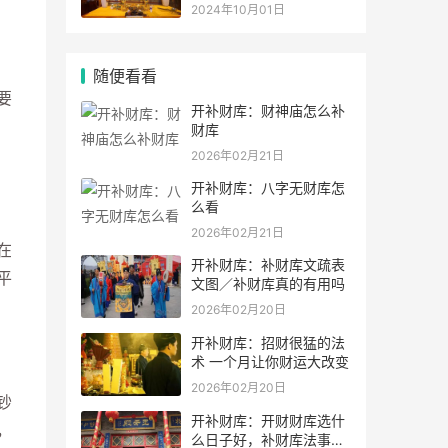
灵符符咒.
2024年10月01日
随便看看
要
开补财库：财神庙怎么补
财库
2026年02月21日
开补财库：八字无财库怎
么看
2026年02月21日
在
开补财库：补财库文疏表
平
文图／补财库真的有用吗
2026年02月20日
开补财库：招财很猛的法
术 一个月让你财运大改变
2026年02月20日
钞
开补财库：开财财库选什
，
么日子好，补财库法事可