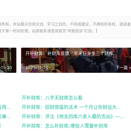
者所有，本站展示仅供交流、学习之目的，不构成建议，不拥有所有权，请读者
于第一时间处理，站务联系请查阅首页“举报投诉”栏目。】
开补财库：补财库反馈／辛未日身坐三个财库
-11-30
2025-11-30
下一篇 
开补财库：八字无财库怎么看
开补财库：补财库文疏表文图／补财库真的有用吗
开补财库：招财很猛的法术 一个月让你财运大改变
开补财库：开财财库选什么日子好，补财库法事可以经常...
开补财库：评注《地支四库六亲入墓的吉凶》——谈八字...
库
开补财库：怎么补财库_哪些人需要补财库