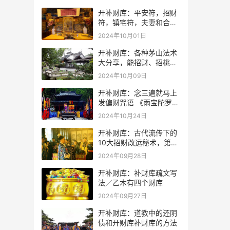
开补财库：平安符，招财
符，镇宅符，夫妻和合符.
灵符符咒.
2024年10月01日
开补财库：各种茅山法术
大分享，能招财、招桃
花、驱邪保
2024年10月09日
开补财库：念三遍就马上
发偏财咒语 《雨宝陀罗尼
咒》全文
2024年10月24日
开补财库：古代流传下的
10大招财改运秘术，第一
个竟然那么简单！
2024年09月28日
开补财库：补财库疏文写
法／乙木有四个财库
2024年09月27日
开补财库：道教中的还阴
债和开财库补财库的方法