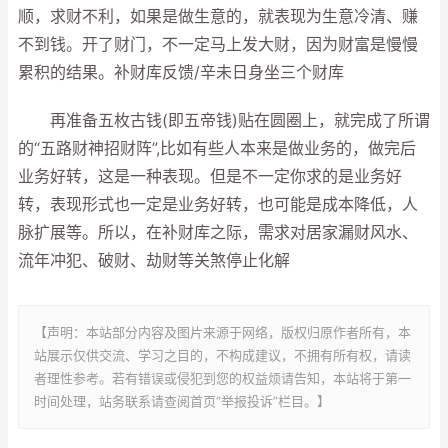
顺，求财不利，如果是做生意的，就表现为生意冷清、赚
不到钱。开了财门，不一定马上发大财，因为财富是慢慢
累积的结果。补财库反馈/辛未日身坐三个财库
再准备五枚古钱(即五帝钱)贴在圆圈上，就完成了所谓
的“五路财神招财阵”,比如有些人本来是做业务的，做完后
业务好转，这是一种表现。但是不一定你求的是业务好
转，表现形式也一定是业务好转，也可能是成本降低，人
脉扩展等。所以，在补财库之际，需求对居家漏财风水、
流年冲犯、破财、劫财等关煞停止化解
【声明：本站部分内容及图片来源于网络，版权归原作者所有，本
站展示仅供交流、学习之目的，不构成建议，不拥有所有权，请读
者理性参考。若有错误或侵犯到您的权益烦请告知，本站将于第一
时间处理，站务联系请查阅首页“举报投诉”栏目。】