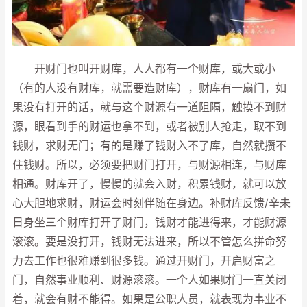
开财门也叫开财库，人人都有一个财库，或大或小
（有的人没有财库，就需要造财库），财库有一扇门，如
果没有打开的话，就与这个财源有一道阻隔，触摸不到财
源，眼看到手的财运也拿不到，或者被别人抢走，取不到
钱财，求财无门；有的是赚了钱财入不了库，自然就攒不
住钱财。所以，必须要把财门打开，与财源相连，与财库
相通。财库开了，慢慢的就会入财，积累钱财，就可以放
心大胆地求财，财运会时刻伴随在身边。补财库反馈/辛未
日身坐三个财库打开了财门，钱财才能进得来，才能财源
滚滚。要是没打开，钱财无法进来，所以不管怎么拼命努
力去工作也很难赚到很多钱。通过开财门，开启财富之
门，自然事业顺利、财源滚滚。一个人如果财门一直关闭
着，就会有财不能得。如果是公职人员，就表现为事业不