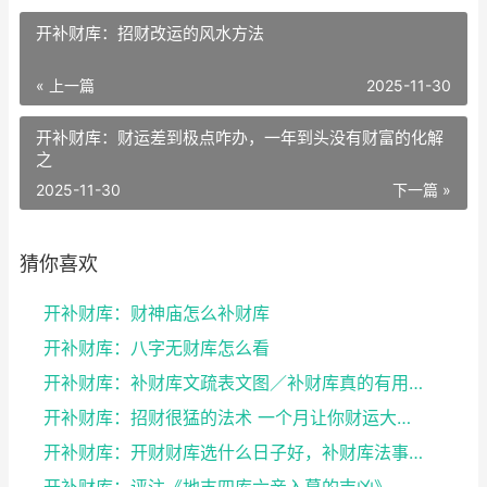
开补财库：招财改运的风水方法
« 上一篇
2025-11-30
开补财库：财运差到极点咋办，一年到头没有财富的化解
之
2025-11-30
下一篇 »
猜你喜欢
开补财库：财神庙怎么补财库
开补财库：八字无财库怎么看
开补财库：补财库文疏表文图／补财库真的有用吗
开补财库：招财很猛的法术 一个月让你财运大改变
开补财库：开财财库选什么日子好，补财库法事可以经常...
开补财库：评注《地支四库六亲入墓的吉凶》——谈八字...