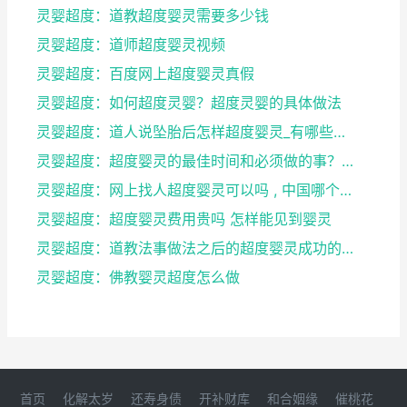
灵婴超度：道教超度婴灵需要多少钱
灵婴超度：道师超度婴灵视频
灵婴超度：百度网上超度婴灵真假
灵婴超度：如何超度灵婴？超度灵婴的具体做法
灵婴超度：道人说坠胎后怎样超度婴灵_有哪些方法可
灵婴超度：超度婴灵的最佳时间和必须做的事？婴灵超度...
灵婴超度：网上找人超度婴灵可以吗 , 中国哪个寺庙...
灵婴超度：超度婴灵费用贵吗 怎样能见到婴灵
灵婴超度：道教法事做法之后的超度婴灵成功的征兆
灵婴超度：佛教婴灵超度怎么做
首页
化解太岁
还寿身债
开补财库
和合姻缘
催桃花