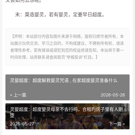
又会如何去想呢。
末：莫造婴灵，若有婴灵，定要早日超度。
【声明：本站部分内容及图片来源于网络，版权归原作者所有，本
站展示仅供交流、学习之目的，不构成建议，不拥有所有权，请读
者理性参考。若有错误或侵犯到您的权益烦请告知，本站将于第一
时间处理，站务联系请查阅首页“举报投诉”栏目。】
灵婴超度：超度解救婴灵咒语 , 在家超度婴灵准备什么
« 上一篇
2026-05-26
灵婴超度：超度婴灵母亲不去行吗，合租旳房子里有人刚
堕
2026-05-27
下一篇 »