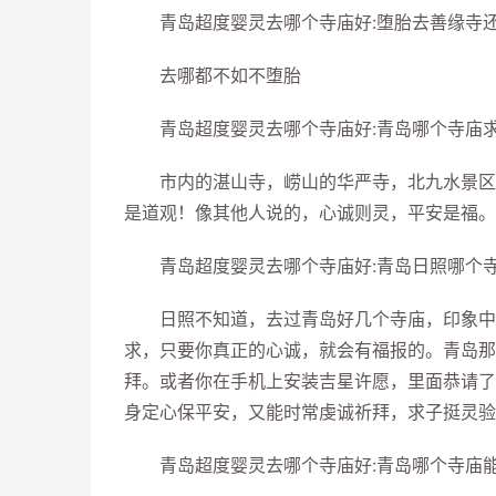
青岛超度婴灵去哪个寺庙好:堕胎去善缘寺还
去哪都不如不堕胎
青岛超度婴灵去哪个寺庙好:青岛哪个寺庙
市内的湛山寺，崂山的华严寺，北九水景区内
是道观！像其他人说的，心诚则灵，平安是福。
青岛超度婴灵去哪个寺庙好:青岛日照哪个寺
日照不知道，去过青岛好几个寺庙，印象中都
求，只要你真正的心诚，就会有福报的。青岛那
拜。或者你在手机上安装吉星许愿，里面恭请了
身定心保平安，又能时常虔诚祈拜，求子挺灵验
青岛超度婴灵去哪个寺庙好:青岛哪个寺庙