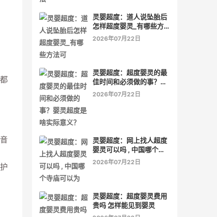
灵婴超度：道人说坠胎后
怎样超度婴灵_有哪些方
法可
2026年07月22日
灵婴超度：超度婴灵的最
都
佳时间和必须做的事？婴
灵超度是啥实际意义？
2026年07月22日
音
灵婴超度：网上找人超度
婴灵可以吗 , 中国哪个寺
庙可以为
2026年07月22日
护
灵婴超度：超度婴灵费用
贵吗 怎样能见到婴灵