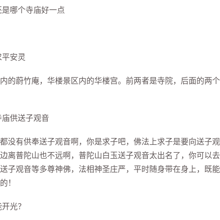
是哪个寺庙好一点
求平安灵
的蔚竹庵，华楼景区内的华楼宫。前两者是寺院，后面的两个
庙供送子观音
没有供奉送子观音啊，你是求子吧，佛法上求子是要向送子观
边离普陀山也不远啊，普陀山白玉送子观音太出名了，你可以去
送子观音等多尊神佛，法相神圣庄严，平时随身带在身上，既能
的！
能开光？