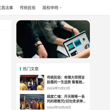
文昌法事
传统民俗
版权申明
热门文章
传统民俗：命理大师预言
赵薇的一生运势 看看她的
表示
2024年11月21日
超度亡魂：开天眼等一系
列的密教咒(切勿贪求神
通)
2024年10月29日