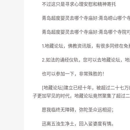
不过这只是寻求心理安慰和精神寄托
青岛超度婴灵去哪个寺庙好:青岛崂山哪个寺
青岛超度婴灵去哪个寺庙好:青岛哪个寺院可
1.地藏论坛，佛教资讯版，有很多同修在免
2.如法的诵经仪轨，您可以去地藏论坛，地
也可以参加一下，非常殊胜的！
[地藏论坛]建立已经十年，被超过二十七万
子更加罕见的时代，地藏论坛竟然聚集了超过二
愿我临终无障碍，弥陀圣众远相迎；
迅离五浊生净土，回入娑婆度有情。