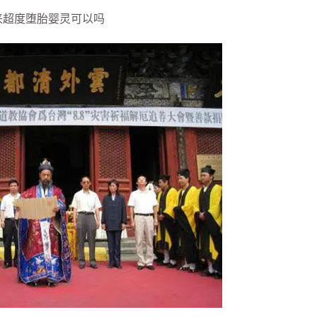
超度堕胎婴灵可以吗