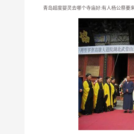
青岛超度婴灵去哪个寺庙好:有人杨公祭要来