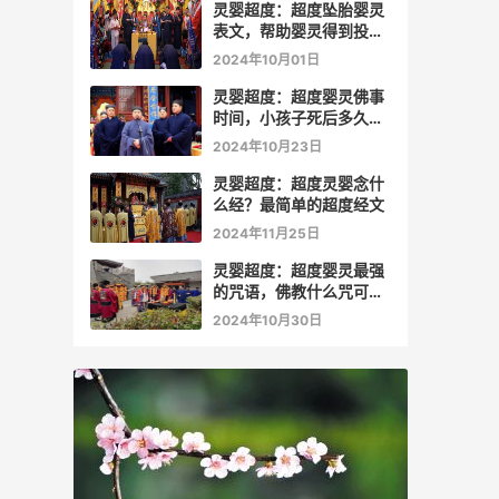
灵婴超度：超度坠胎婴灵
表文，帮助婴灵得到投胎
转世
2024年10月01日
灵婴超度：超度婴灵佛事
时间，小孩子死后多久会
投胎
2024年10月23日
灵婴超度：超度灵婴念什
么经？最简单的超度经文
2024年11月25日
灵婴超度：超度婴灵最强
的咒语，佛教什么咒可以
驱鬼
2024年10月30日