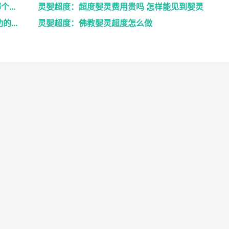
灵婴超度：网上找人超度婴灵可以吗 , 中国哪个寺庙...
灵婴超度：超度婴灵费用贵吗 怎样能见到婴灵
灵婴超度：道教法事做法之后的超度婴灵成功的征兆
灵婴超度：佛教婴灵超度怎么做