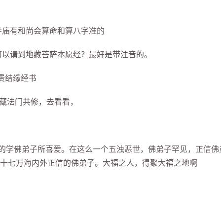
庙有和尚会算命和算八字准的
以请到地藏菩萨本愿经？最好是带注音的。
费结缘经书
藏法门共修，去看看，
的学佛弟子所喜爱。在这么一个五浊恶世，佛弟子罕见，正信佛
十七万海内外正信的佛弟子。大福之人，得聚大福之地啊