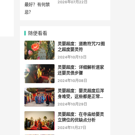
2026年07月22日
随便看看
灵婴超度：道教符咒72图
之超度婴灵符
2024年10月13日
灵婴超度：详细解析道家
还婴灵债步骤
2024年10月08日
灵婴超度：婴灵超度后浑
身难受，这些都是正常的
表现，代表孩子得到解脱
2024年10月29日
灵婴超度：在寺庙给婴灵
立牌位的优缺点分析
2024年11月27日