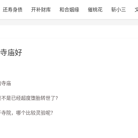
还寿身债
开补财库
和合姻缘
催桃花
斩小三
寺庙好
的寺庙
不是已经超度堕胎转世了?
寺院，哪个比较灵验呢？