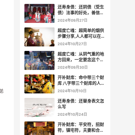
还寿身债：还阴债（受生
债）法事的好处，善信必
看！
2024年09月27日
超度亡魂：超简单的烟供
步骤分享,人人都可以在家
做烟供
2024年10月27日
超度亡魂：从阴气重的地
方回来，一定要念这个
咒！
2024年09月30日
开补财库：命中带三个财
库 八字带三个财库的人是
不是很有钱？
弟
2024年10月10日
还寿身债：还替身表文怎
么写
2024年10月24日
开补财库：平安符，招财
符，镇宅符，夫妻和合符.