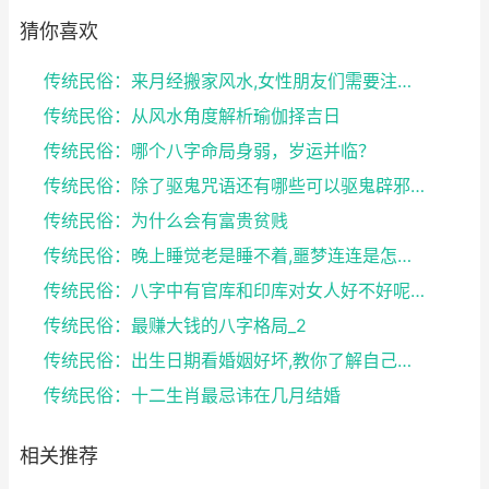
猜你喜欢
传统民俗：来月经搬家风水,女性朋友们需要注意了
传统民俗：从风水角度解析瑜伽择吉日
传统民俗：哪个八字命局身弱，岁运并临？
传统民俗：除了驱鬼咒语还有哪些可以驱鬼辟邪的方法？...
传统民俗：为什么会有富贵贫贱
传统民俗：晚上睡觉老是睡不着,噩梦连连是怎么回事
传统民俗：八字中有官库和印库对女人好不好呢？赶快收...
传统民俗：最赚大钱的八字格局_2
传统民俗：出生日期看婚姻好坏,教你了解自己未来的婚...
传统民俗：十二生肖最忌讳在几月结婚
相关推荐