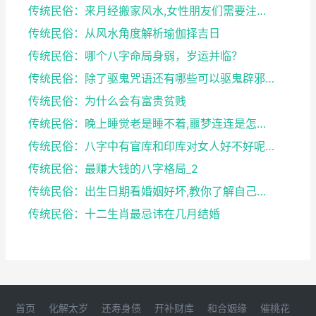
传统民俗：来月经搬家风水,女性朋友们需要注意了
传统民俗：从风水角度解析瑜伽择吉日
传统民俗：哪个八字命局身弱，岁运并临？
传统民俗：除了驱鬼咒语还有哪些可以驱鬼辟邪的方法？...
传统民俗：为什么会有富贵贫贱
传统民俗：晚上睡觉老是睡不着,噩梦连连是怎么回事
传统民俗：八字中有官库和印库对女人好不好呢？赶快收...
传统民俗：最赚大钱的八字格局_2
传统民俗：出生日期看婚姻好坏,教你了解自己未来的婚...
传统民俗：十二生肖最忌讳在几月结婚
首页
化解太岁
还寿身债
开补财库
和合姻缘
催桃花