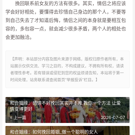
挽回联系前女友的方法有很多。其实，情侣之将应该
学会好好相处，要懂得去珍惜自己身边的那个人，不要等
到自己失去了才知道后悔，情侣之间的本身就是要相互包
容的，多包容一点，就会减少很多矛盾，两个人的相处也
会更加融洽。
【声明：本站部分内容及图片来源于网络，版权归原作者所有，本
站展示仅供交流、学习之目的，不构成建议，不拥有所有权，请读
者理性参考。若有错误或侵犯到您的权益烦请告知，本站将于第一
时间处理，站务联系请查阅首页“举报投诉”栏目。】
和合姻缘：感情不好挽回其实并不难 教你一个方法 让爱
情变得更好
« 上一篇
2026-07-07
和合姻缘：如何挽回婚姻_做一个聪明的女人