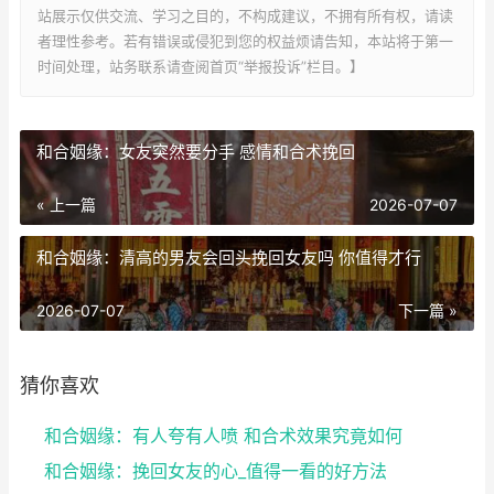
站展示仅供交流、学习之目的，不构成建议，不拥有所有权，请读
者理性参考。若有错误或侵犯到您的权益烦请告知，本站将于第一
时间处理，站务联系请查阅首页“举报投诉”栏目。】
和合姻缘：女友突然要分手 感情和合术挽回
« 上一篇
2026-07-07
和合姻缘：清高的男友会回头挽回女友吗 你值得才行
2026-07-07
下一篇 »
猜你喜欢
和合姻缘：有人夸有人喷 和合术效果究竟如何
和合姻缘：挽回女友的心_值得一看的好方法