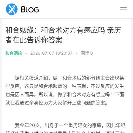
和合姻缘：和合术对方有感应吗 亲历
者在此告诉你答案
和合姻缘
•
2026-07-07 10:20:37
•
阅读
0
据相关报道介绍，做了和合术后的部分缘主会出现某
些反应，这只是和合术起效的一种表现，不过反应的发生
也是因人而异。所以说，做了和合术对方有感应吗？下面
就让我通过亲身经历为大家解开上述问题的答案。
我今年20岁，出身于一个重男轻女的家庭，因此年纪