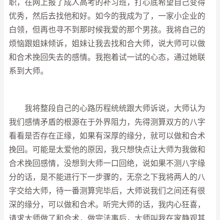
职，在网上报了成人高考的补习班，打心底希望自己变得
优秀，然后去找他和好。如今的我成为了，一家小企业的
白领，但再也寻不到那时候我爱的那个男孩。我将自己的
烦恼跟姐妹倾诉，姐妹让我去找和合大师，说大师可以做
和合术挽回失去的感情。我抱着试一试的心态，通过她联
系到大师。
我将整段自己的心路历程统统跟大师诉说，大师认为
我们感情矛盾的根源在于外界阻力，先得测算双方的八字
看看是否存在正缘，如果有深厚的缘分，就可以做和合术
挽回。可能是太爱他的原因，我只想快点让大师为我做和
合术挽回感情，没想到大师一口回绝，说如果不测八字缘
分的话，是不能进行下一步骤的，无奈之下我将两人的八
字交给大师，待一番测算完毕后，大师说我们之间还有很
深的缘分，可以做和合术。听完大师的话，我内心狂喜，
请求大师做了和合术，做完法事后，大师叫我在家静观其