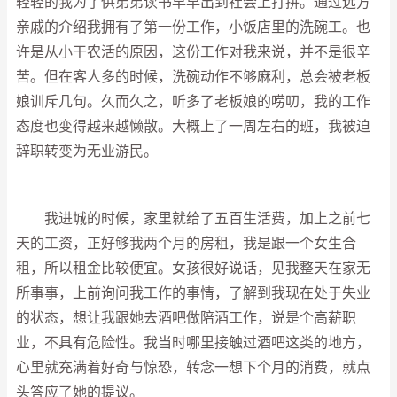
轻轻的我为了供弟弟读书早早出到社会上打拼。通过远方
亲戚的介绍我拥有了第一份工作，小饭店里的洗碗工。也
许是从小干农活的原因，这份工作对我来说，并不是很辛
苦。但在客人多的时候，洗碗动作不够麻利，总会被老板
娘训斥几句。久而久之，听多了老板娘的唠叨，我的工作
态度也变得越来越懒散。大概上了一周左右的班，我被迫
辞职转变为无业游民。
我进城的时候，家里就给了五百生活费，加上之前七
天的工资，正好够我两个月的房租，我是跟一个女生合
租，所以租金比较便宜。女孩很好说话，见我整天在家无
所事事，上前询问我工作的事情，了解到我现在处于失业
的状态，想让我跟她去酒吧做陪酒工作，说是个高薪职
业，不具有危险性。我当时哪里接触过酒吧这类的地方，
心里就充满着好奇与惊恐，转念一想下个月的消费，就点
头答应了她的提议。