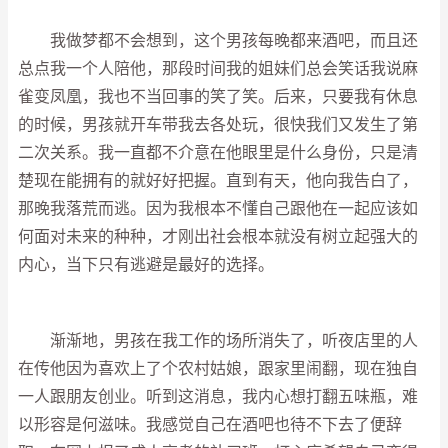
我做梦都不会想到，这个男孩每晚都来酒吧，而且还
总点我一个人陪他，那段时间我的姐妹们总会笑话我说麻
雀变凤凰，我也不当回事的笑了笑。后来，只要我有休息
的时候，男孩就开车带我去各处玩，很快我们又发生了第
二次关系。我一直都不介意在他眼里是什么身份，只是清
楚现在能拥有的就好好把握。直到有天，他向我告白了，
那晚我落荒而逃。因为我根本不懂自己跟他在一起应该如
何面对未来的种种，才刚出社会根本就没有树立起强大的
内心，当下只有逃避是最好的选择。
渐渐地，男孩在我工作的场所消失了，听夜店里的人
在传他因为喜欢上了个农村姑娘，跟家里闹翻，现在独自
一人跟朋友创业。听到这消息，我内心想打翻五味瓶，难
以形容是何滋味。我感觉自己在酒吧也待不下去了便辞