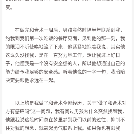
变。
在做完和合术一周后，男孩竟然时隔半年联系到我，
约我到我们第一次吃饭的餐厅见面，见到他的那一刻，我
的眼泪不听使唤地流了下来，他紧紧地抱着我说，其实他
这么久没找我，是在一直努力地工作，想让我过上好日
子，他懂我是一个没有安全感的人，所以他想通过自己的
能力给予我足够的安全感。听着他说的一字一句，我暗暗
决定要跟他永远在一起。
以上均是我做了和合术全部经历，关于“做了和合术对
方有感应吗”这一问题，我有问过男孩为什么突然找到我，
他跟我说这段时间总在梦里梦到我们以前的过往，抑制不
住对我的想念，就鼓起勇气联系上我。如果你也有跟我一