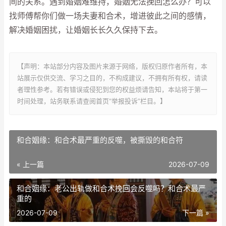
间的关系。遇到婚姻难维持，婚姻无法挽回怎么办？可以
找师傅帮你们做一场夫妻和合术，增进彼此之间的感情，
解决婚姻困扰，让婚姻长长久久保持下去。
【声明：本站部分内容及图片来源于网络，版权归原作者所有，本
站展示仅供交流、学习之目的，不构成建议，不拥有所有权，请读
者理性参考。若有错误或侵犯到您的权益烦请告知，本站将于第一
时间处理，站务联系请查阅首页“举报投诉”栏目。】
和合姻缘：和合术最严重的反噬，被撕毁的和合符
« 上一篇
2026-07-09
和合姻缘：老公出轨做和合术挽回会反噬吗？和合术最严
重的
2026-07-09
下一篇 »