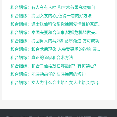
和合姻缘：有人夸有人喷 和合术效果究竟如何
和合姻缘：挽回女友的心_值得一看的好方法
和合姻缘：道士送仙科仪帮你挽回爱情维护家庭完整
和合姻缘：泰国夫妻和合法事,婚姻危机想做夫妻和合法...
和合姻缘：挽回男人的4步骤 循序渐进 方可成功
和合姻缘：和合术后现象 人会受磁场的影响 感到头晕...
和合姻缘：真正的道家和合术方法
和合姻缘：和合二仙摆放在哪最好？有何禁忌？
和合姻缘：能感动前任的情感挽回的短句
和合姻缘：女人为什么会出轨？女人出轨会付出感情吗？