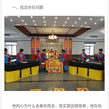
一、找出存在问题
他的心为什么会离你而去，其实原因很简单，他在你