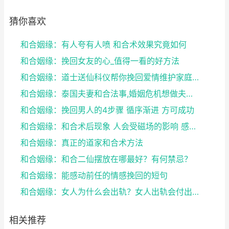
猜你喜欢
和合姻缘：有人夸有人喷 和合术效果究竟如何
和合姻缘：挽回女友的心_值得一看的好方法
和合姻缘：道士送仙科仪帮你挽回爱情维护家庭完整
和合姻缘：泰国夫妻和合法事,婚姻危机想做夫妻和合法...
和合姻缘：挽回男人的4步骤 循序渐进 方可成功
和合姻缘：和合术后现象 人会受磁场的影响 感到头晕...
和合姻缘：真正的道家和合术方法
和合姻缘：和合二仙摆放在哪最好？有何禁忌？
和合姻缘：能感动前任的情感挽回的短句
和合姻缘：女人为什么会出轨？女人出轨会付出感情吗？
相关推荐