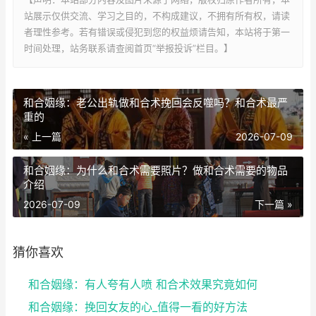
站展示仅供交流、学习之目的，不构成建议，不拥有所有权，请读
者理性参考。若有错误或侵犯到您的权益烦请告知，本站将于第一
时间处理，站务联系请查阅首页“举报投诉”栏目。】
和合姻缘：老公出轨做和合术挽回会反噬吗？和合术最严
重的
« 上一篇
2026-07-09
和合姻缘：为什么和合术需要照片？做和合术需要的物品
介绍
2026-07-09
下一篇 »
猜你喜欢
和合姻缘：有人夸有人喷 和合术效果究竟如何
和合姻缘：挽回女友的心_值得一看的好方法