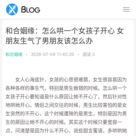
和合姻缘：怎么哄一个女孩子开心 女
朋友生气了男朋友该怎么办
和合姻缘
•
2026-07-09 11:40:26
•
阅读
0
女人心海底针，女孩的心思很难猜，女生很容易因为
各种各样的事生气，特别是男生做错的时候。怎么哄一个
女孩子开心要知道是什么原因让她不开心了，然后针对性
地哄她开心。情侣之间交往的时候，男生比较害怕的是女
生突然的不开心，这个时候遭殃的是男生，特别是因为男
生的原因让她不开心的时候。其实这个时候只要宽容一
点，问清楚是因为什么不开心，说些甜言蜜语，多哄哄她